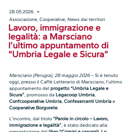
28.05.2026
Associazione
,
Cooperative
,
News dai territori
Lavoro, immigrazione e
legalità: a Marsciano
l’ultimo appuntamento di
“Umbria Legale e Sicura”
Marsciano (Perugia), 28 maggio 2026
– Si è tenuto
oggi, presso il Caffè Letterario di Marsciano, l’ultimo
appuntamento del
progetto “Umbria Legale e
Sicura”
, promosso da
Legacoop Umbria
,
Confcooperative Umbria
,
Confesercenti Umbria
e
Cooperative Borgorete
.
L’incontro, dal titolo
“Parole in circolo – Lavoro,
immigrazione e legalità”
, è stato dedicato alla
presentazione del
libro “Crimini e caporali. Lo