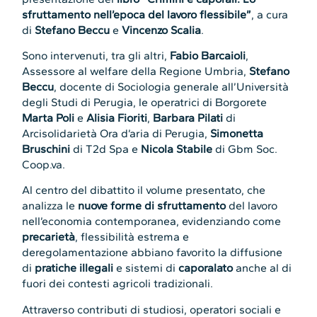
sfruttamento nell’epoca del lavoro flessibile”
, a cura
di
Stefano Beccu
e
Vincenzo Scalia
.
Sono intervenuti, tra gli altri,
Fabio Barcaioli
,
Assessore al welfare della Regione Umbria,
Stefano
Beccu
, docente di Sociologia generale all’Università
degli Studi di Perugia, le operatrici di Borgorete
Marta Poli
e
Alisia Fioriti
,
Barbara Pilati
di
Arcisolidarietà Ora d’aria di Perugia,
Simonetta
Bruschini
di T2d Spa e
Nicola Stabile
di Gbm Soc.
Coop.va.
Al centro del dibattito il volume presentato, che
analizza le
nuove forme di sfruttamento
del lavoro
nell’economia contemporanea, evidenziando come
precarietà
, flessibilità estrema e
deregolamentazione abbiano favorito la diffusione
di
pratiche illegali
e sistemi di
caporalato
anche al di
fuori dei contesti agricoli tradizionali.
Attraverso contributi di studiosi, operatori sociali e