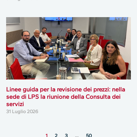
Linee guida per la revisione dei prezzi: nella
sede di LPS la riunione della Consulta dei
servizi
31 Luglio 2026
1
2
3
…
50