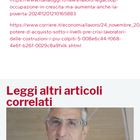
occupazione-in-crescita-ma-aumenta-anche-la-
poverta-202411201210165883
https://www.corriere.it/economia/lavoro/24_novembre_2
potere-d-acquisto-sotto-i-livelli-pre-crisi-lavoratori-
delle-costruzioni-i-piu-colpiti-5-008e6c44-f068-
4e6f-b26f-0029c8a9fxlk.shtml
Leggi altri articoli
correlati