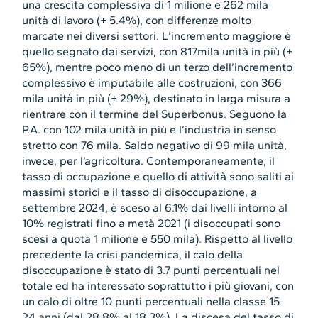
una crescita complessiva di 1 milione e 262 mila
unità di lavoro (+ 5.4%), con differenze molto
marcate nei diversi settori. L’incremento maggiore è
quello segnato dai servizi, con 817mila unità in più (+
65%), mentre poco meno di un terzo dell’incremento
complessivo è imputabile alle costruzioni, con 366
mila unità in più (+ 29%), destinato in larga misura a
rientrare con il termine del Superbonus. Seguono la
P.A. con 102 mila unità in più e l’industria in senso
stretto con 76 mila. Saldo negativo di 99 mila unità,
invece, per l’agricoltura. Contemporaneamente, il
tasso di occupazione e quello di attività sono saliti ai
massimi storici e il tasso di disoccupazione, a
settembre 2024, è sceso al 6.1% dai livelli intorno al
10% registrati fino a metà 2021 (i disoccupati sono
scesi a quota 1 milione e 550 mila). Rispetto al livello
precedente la crisi pandemica, il calo della
disoccupazione è stato di 3.7 punti percentuali nel
totale ed ha interessato soprattutto i più giovani, con
un calo di oltre 10 punti percentuali nella classe 15-
24 anni (dal 28.8% al 18.3%). La discesa del tasso di