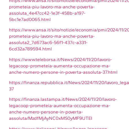
https://www.ansa.it/sito/notizie/economia/pmi/2024/11/2
prometeia-piu-lavoro-ma-anche-poverta-
assoluta_4e47cc42-1e3f-458b-a197-
5bc1e7ad0065.html
https://www.ansa.it/sito/notizie/economia/pmi/2024/11/2
prometeia-piu-lavoro-ma-anche-poverta-
assoluta2_7d673ac6-56f1-437c-a331-
6cd32a789594.html
https://www.teleborsa.it/News/2024/11/20/lavoro-
legacoop-prometeia-aumenta-occupazione-ma-
anche-numero-persone-in-poverta-assoluta-37.html
https://finanza.repubblica.it/News/2024/11/20/lavoro
37
https://finanza.lastampa.it/News/2024/11/20/lavoro-
legacoop-prometeia-aumenta-occupazione-ma-
anche-numero-persone-in-poverta-
assoluta/MzdfMjAyNC0xMS0yMF9UTEI
https://www.italiaoggi.it/news/lavoro-legacoop-