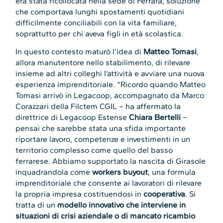
era stata ricollocata nella sede di Ferrara, soluzione
che comportava lunghi spostamenti quotidiani
difficilmente conciliabili con la vita familiare,
soprattutto per chi aveva figli in età scolastica.
In questo contesto maturò l’idea di
Matteo Tomasi
,
allora manutentore nello stabilimento, di rilevare
insieme ad altri colleghi l’attività e avviare una nuova
esperienza imprenditoriale. “Ricordo quando Matteo
Tomasi arrivò in Legacoop, accompagnato da Marco
Corazzari della Filctem CGIL – ha affermato la
direttrice di Legacoop Estense
Chiara Bertelli
–
pensai che sarebbe stata una sfida importante
riportare lavoro, competenze e investimenti in un
territorio complesso come quello del basso
ferrarese. Abbiamo supportato la nascita di Girasole
inquadrandola come
workers buyout
, una formula
imprenditoriale che consente ai lavoratori di rilevare
la propria impresa costituendosi in
cooperativa
. Si
tratta di un
modello innovativo che interviene in
situazioni di crisi aziendale o di mancato ricambio