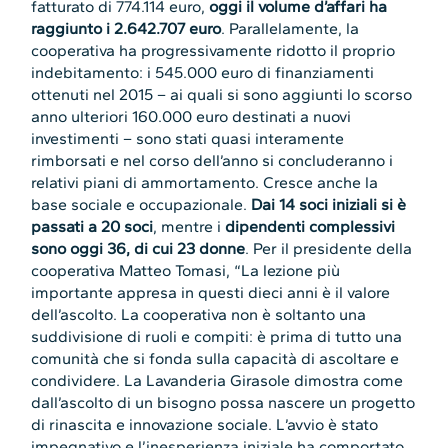
fatturato di 774.114 euro,
oggi il volume d’affari ha
raggiunto i 2.642.707 euro
. Parallelamente, la
cooperativa ha progressivamente ridotto il proprio
indebitamento: i 545.000 euro di finanziamenti
ottenuti nel 2015 – ai quali si sono aggiunti lo scorso
anno ulteriori 160.000 euro destinati a nuovi
investimenti – sono stati quasi interamente
rimborsati e nel corso dell’anno si concluderanno i
relativi piani di ammortamento. Cresce anche la
base sociale e occupazionale.
Dai 14 soci iniziali si è
passati a 20 soci
, mentre i
dipendenti complessivi
sono oggi 36, di cui 23 donne
. Per il presidente della
cooperativa Matteo Tomasi, “La lezione più
importante appresa in questi dieci anni è il valore
dell’ascolto. La cooperativa non è soltanto una
suddivisione di ruoli e compiti: è prima di tutto una
comunità che si fonda sulla capacità di ascoltare e
condividere. La Lavanderia Girasole dimostra come
dall’ascolto di un bisogno possa nascere un progetto
di rinascita e innovazione sociale. L’avvio è stato
impegnativo e l’inesperienza iniziale ha comportato