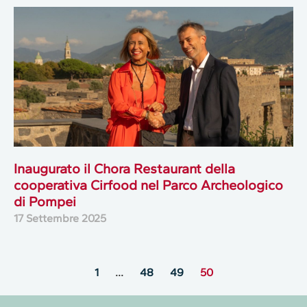
Inaugurato il Chora Restaurant della
cooperativa Cirfood nel Parco Archeologico
di Pompei
17 Settembre 2025
1
…
48
49
50