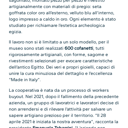
sagomato, montato pezzo per pezzo e rivestito
artigianalmente con materiali di pregio: seta
goffrata color oro all’esterno, velluto blu all’interno,
logo impresso a caldo in oro. Ogni elemento è stato
studiato per richiamare l’estetica archeologica
egizia.
Il lavoro non si è limitato a un solo modello, per il
museo sono stati realizzati
600 cofanetti
, tutti
rigorosamente artigianali, con forme, sagome e
rivestimenti selezionati per evocare caratteristiche
dell’antico Egitto. Dei veri e propri gioielli, capaci di
unire la cura minuziosa del dettaglio e l’eccellenza
“Made in Italy”.
La cooperativa è nata da un processo di workers
buyout. Nel 2021, dopo il fallimento della precedente
azienda, un gruppo di lavoratrici e lavoratori decise di
non arrendersi e di rilevare l’attività per salvare un
sapere artigiano prezioso per il territorio. “Il 28
aprile 2021 è iniziata la nostra avventura”, racconta la
presidente
Emanuela Tabarrini
. “L’azienda non