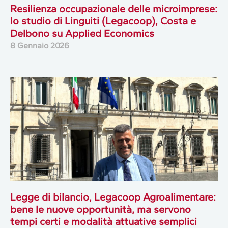
Resilienza occupazionale delle microimprese:
lo studio di Linguiti (Legacoop), Costa e
Delbono su Applied Economics
8 Gennaio 2026
Legge di bilancio, Legacoop Agroalimentare:
bene le nuove opportunità, ma servono
tempi certi e modalità attuative semplici