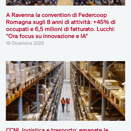
A Ravenna la convention di Federcoop
Romagna sugli 8 anni di attività: +45% di
occupati e 6,5 milioni di fatturato. Lucchi:
“Ora focus su innovazione e IA”
19 Dicembre 2025
CCNL logistica e trasporto: emanate le