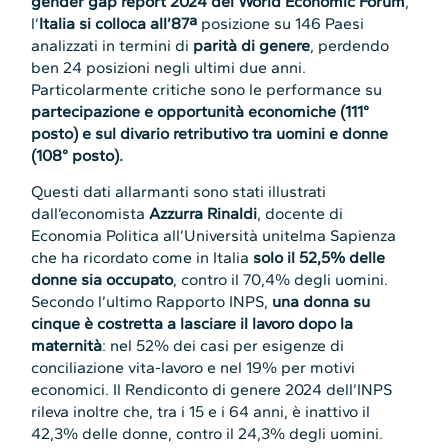
gender gap report 2024 del World Economic Forum
,
l’
Italia si colloca all’87ª
posizione su 146 Paesi
analizzati in termini di
parità di genere
, perdendo
ben 24 posizioni negli ultimi due anni.
Particolarmente critiche sono le performance su
partecipazione e opportunità economiche (111°
posto) e sul divario retributivo tra uomini e donne
(108° posto).
Questi dati allarmanti sono stati illustrati
dall’economista
Azzurra Rinaldi
, docente di
Economia Politica all’Università unitelma Sapienza
che ha ricordato come in Italia
solo il 52,5% delle
donne sia occupato
, contro il 70,4% degli uomini.
Secondo l’ultimo Rapporto INPS,
una donna su
cinque è costretta a lasciare il lavoro dopo la
maternità
: nel 52% dei casi per esigenze di
conciliazione vita-lavoro e nel 19% per motivi
economici. Il Rendiconto di genere 2024 dell’INPS
rileva inoltre che, tra i 15 e i 64 anni, è inattivo il
42,3% delle donne, contro il 24,3% degli uomini.