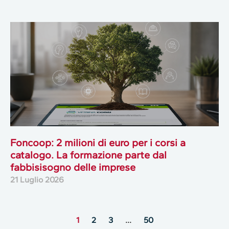
Foncoop: 2 milioni di euro per i corsi a
catalogo. La formazione parte dal
fabbisisogno delle imprese
21 Luglio 2026
1
2
3
…
50