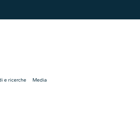
i e ricerche
Media