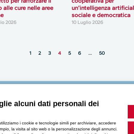
tto per rafforzare il
cooperativa per
o alle cure nelle aree
un’intelligenza artificia
ne
sociale e democratica
lio 2026
10 Luglio 2026
1
2
3
4
5
6
…
50
MultiMedia
lie alcuni dati personali dei
utilizziamo i cookie e tecnologie simili per archiviare, accedere
pio, la visita al sito web o la personalizzazione degli annunci.
Guarda i nostri video, storie e webinar.