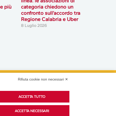
linea: le associazioni di
le più
categoria chiedono un
confronto sull’accordo tra
Regione Calabria e Uber
8 Luglio 2026
Rifiuta cookie non necessari ✕
Podcast
ACCETTA TUTTO
Ascolta i podcast di approfondimento di Legacoop
ACCETTA NECESSARI
su Spreaker.