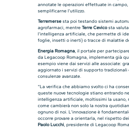
annotate le operazioni effettuate in campo,
semplificarne l’utilizzo.
Terremerse
sta poi testando sistemi automat
agrofarmaci, mentre
Terre Cevico
sta valuta
l’intelligenza artificiale, che permette di id
foglie, insetti o inerti) o tracce di malattie d
Energia Romagna
, il portale per partecip
da Legacoop Romagna, implementa già quest
esempio viene dai servizi alle associate: gra
aggiornato i servizi di supporto tradizional
consulenze avanzate.
“La verifica che abbiamo svolto ci ha cons
queste nuove tecnologie stiano entrando nei 
intelligenza artificiale, moltissimi la usan
come cambierà non solo la nostra quotidianità
ognuno di noi. L’innovazione è fondamental
occorre provare a orientarla, nel rispetto d
Paolo Lucchi
, presidente di Legacoop Rom