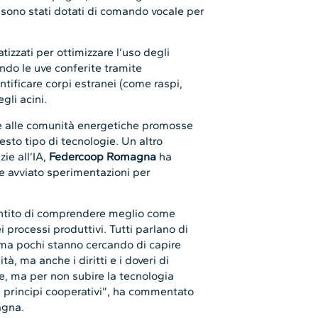
 sono stati dotati di comando vocale per
izzati per ottimizzare l’uso degli
ndo le uve conferite tramite
entificare corpi estranei (come raspi,
egli acini.
are alle comunità energetiche promosse
o tipo di tecnologie. Un altro
zie all’IA,
Federcoop Romagna
ha
i e avviato sperimentazioni per
entito di comprendere meglio come
processi produttivi. Tutti parlano di
o, ma pochi stanno cercando di capire
, ma anche i diritti e i doveri di
e, ma per non subire la tecnologia
ei principi cooperativi”, ha commentato
agna.