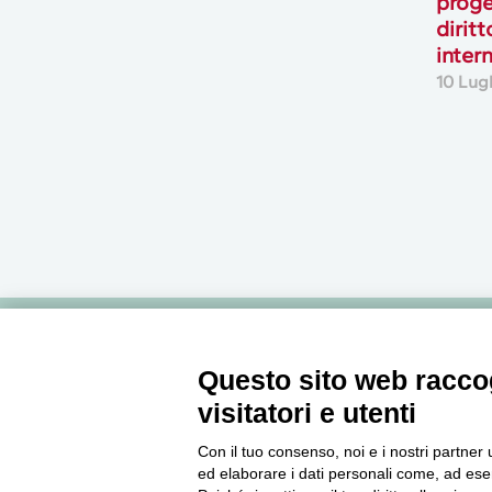
proge
diritt
inter
10 Lug
Newsletter
Questo sito web raccog
visitatori e utenti
Accedi o iscriviti alla nostra Newsletter Legacoop
Con il tuo consenso, noi e i nostri partner 
Informazioni per restare sempre aggiornati sul
ed elaborare i dati personali come, ad esem
mondo della cooperazione.