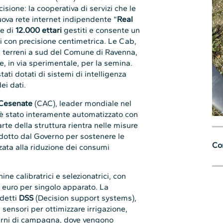
cisione: la cooperativa di servizi che le
nuova rete internet indipendente “
Real
ie di
12.000 ettari
gestiti e consente un
li con precisione centimetrica. Le Cab,
ei terreni a sud del Comune di Ravenna,
e, in via sperimentale, per la semina.
tati dotati di sistemi di intelligenza
ei dati.
 Cesenate
(CAC), leader mondiale nel
 è stato interamente automatizzato con
rte della struttura rientra nelle misure
trodotto dal Governo per sostenere le
Con
zata alla riduzione dei consumi
ine calibratrici e selezionatrici, con
 euro per singolo apparato. La
ddetti
DSS
(Decision support systems),
 sensori per ottimizzare irrigazione,
derni di campagna, dove vengono