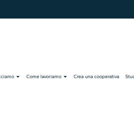
cciamo
Come lavoriamo
Crea una cooperativa
Stud