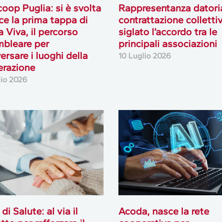
oop Puglia: si è svolta
Rappresentanza datori
ce la prima tappa di
contrattazione collettiv
 Viva, il percorso
siglato l’accordo tra le
bleare per
principali associazioni
ersare i luoghi della
10 Luglio 2026
erazione
lio 2026
 di Salute: al via il
Acoda, nasce la rete