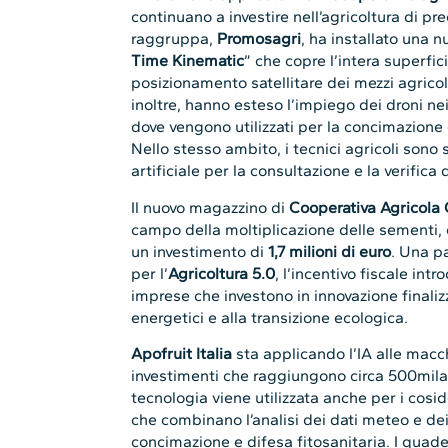
continuano a investire nell’agricoltura di pre
raggruppa,
Promosagri
, ha installato una 
Time Kinematic
” che copre l’intera superfic
posizionamento satellitare dei mezzi agrico
inoltre, hanno esteso l’impiego dei droni n
dove vengono utilizzati per la concimazione 
Nello stesso ambito, i tecnici agricoli sono s
artificiale per la consultazione e la verifica d
Il nuovo magazzino di
Cooperativa Agricola
campo della moltiplicazione delle sementi,
un investimento di
1,7 milioni di euro
. Una pa
per l’
Agricoltura 5.0
, l’incentivo fiscale in
imprese che investono in innovazione finaliz
energetici e alla transizione ecologica.
Apofruit Italia
sta applicando l’IA alle macch
investimenti che raggiungono circa 500mila
tecnologia viene utilizzata anche per i cosi
che combinano l’analisi dei dati meteo e dei
concimazione e difesa fitosanitaria. I qua