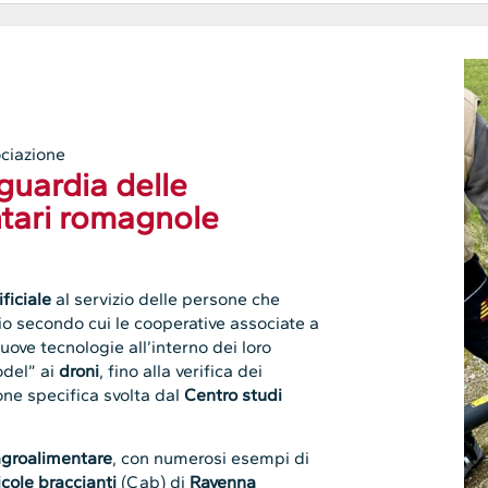
ciazione
guardia delle
tari romagnole
ificiale
al servizio delle persone che
ipio secondo cui le cooperative associate a
ove tecnologie all’interno dei loro
odel” ai
droni
, fino alla verifica dei
ne specifica svolta dal
Centro studi
groalimentare
, con numerosi esempi di
cole braccianti
(Cab) di
Ravenna