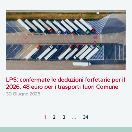
LPS: confermate le deduzioni forfetarie per il
2026, 48 euro per i trasporti fuori Comune
30 Giugno 2026
1
2
3
…
34