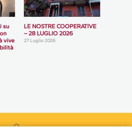
i su
LE NOSTRE COOPERATIVE
con
– 28 LUGLIO 2026
à vive
27 Luglio 2026
bilità
Podcast