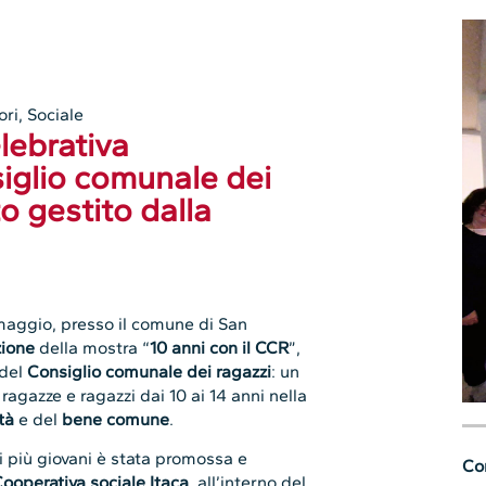
ori
,
Sociale
lebrativa
siglio comunale dei
to gestito dalla
maggio, presso il comune di San
zione
della mostra “
10 anni con il CCR
”,
 del
Consiglio comunale dei ragazzi
: un
gazze e ragazzi dai 10 ai 14 anni nella
tà
e del
bene comune
.
i più giovani è stata promossa e
Con
ooperativa sociale Itaca,
all’interno del