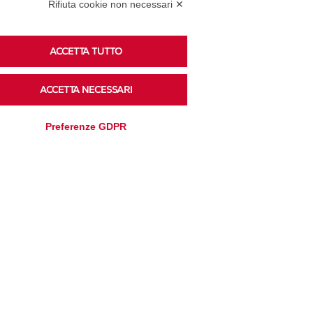
Rifiuta cookie non necessari ✕
ACCETTA TUTTO
Ascolta i podcast di approfondimento di Legacoop
su Spreaker.
ACCETTA NECESSARI
Preferenze GDPR
Accedi alla sezione
Privacy Policy
Disclaimer
Cookie Policy
Trasparenza
Modifica preferenze
Amministrativa