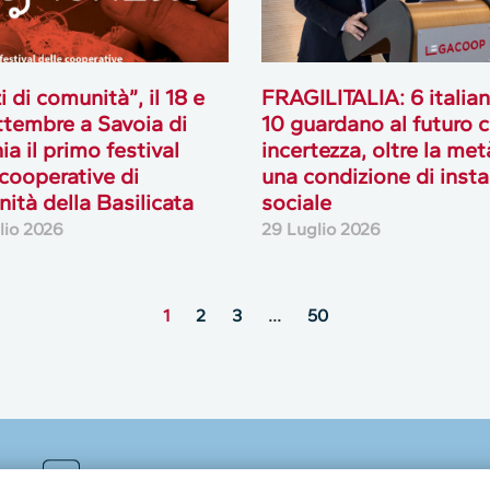
i di comunità”, il 18 e
FRAGILITALIA: 6 italian
ttembre a Savoia di
10 guardano al futuro 
ia il primo festival
incertezza, oltre la met
 cooperative di
una condizione di insta
ità della Basilicata
sociale
lio 2026
29 Luglio 2026
1
2
3
…
50
MultiMedia