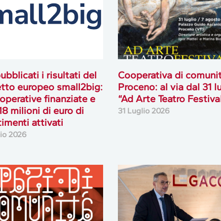
ubblicati i risultati del
Cooperativa di comuni
tto europeo small2big:
Proceno: al via dal 31 l
operative finanziate e
“Ad Arte Teatro Festiva
18 milioni di euro di
31 Luglio 2026
timenti attivati
lio 2026