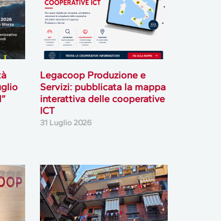
tà
Legacoop Produzione e
uglio
Servizi: pubblicata la mappa
l”
interattiva delle cooperative
ICT
31 Luglio 2026