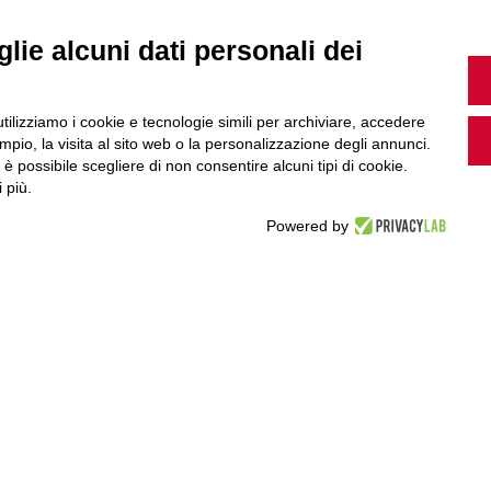
lie alcuni dati personali dei
Guarda i nostri video, storie e webinar.
utilizziamo i cookie e tecnologie simili per archiviare, accedere
pio, la visita al sito web o la personalizzazione degli annunci.
, è possibile scegliere di non consentire alcuni tipi di cookie.
 più.
Accedi a Youtube
Powered by
Seguici sui nostri canali social: