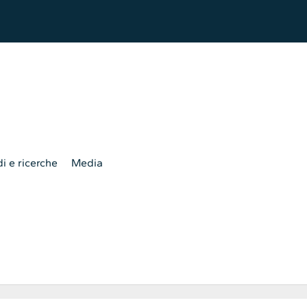
i e ricerche
Media