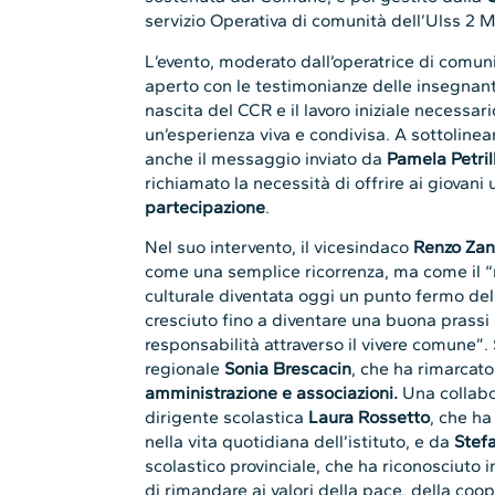
servizio Operativa di comunità dell’Ulss 2 
L’evento, moderato dall’operatrice di comuni
aperto con le testimonianze delle insegnanti
nascita del CCR e il lavoro iniziale necessa
un’esperienza viva e condivisa. A sottolinear
anche il messaggio inviato da
Pamela Petril
richiamato la necessità di offrire ai giovan
partecipazione
.
Nel suo intervento, il vicesindaco
Renzo Zan
come una semplice ricorrenza, ma come il “
culturale diventata oggi un punto fermo dell
cresciuto fino a diventare una buona prassi
responsabilità attraverso il vivere comune”. 
regionale
Sonia Brescacin
, che ha rimarcato 
amministrazione e associazioni.
Una collabo
dirigente scolastica
Laura Rossetto
, che ha
nella vita quotidiana dell’istituto, e da
Stef
scolastico provinciale, che ha riconosciuto
di rimandare ai valori della pace, della coop