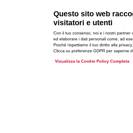
Questo sito web raccog
Accedi o iscriviti alla nostra Newsletter Legacoop
visitatori e utenti
Informazioni per restare sempre aggiornati sul
mondo della cooperazione.
Con il tuo consenso, noi e i nostri partner 
ed elaborare i dati personali come, ad esem
Poiché rispettiamo il tuo diritto alla privacy
Iscriviti
Clicca su preferenze GDPR per saperne di
Visualizza la Cookie Policy Completa
Archivio Newsletter
Via Guattani 9 00161 Roma
Tel. 06844391
Fax 0684439406