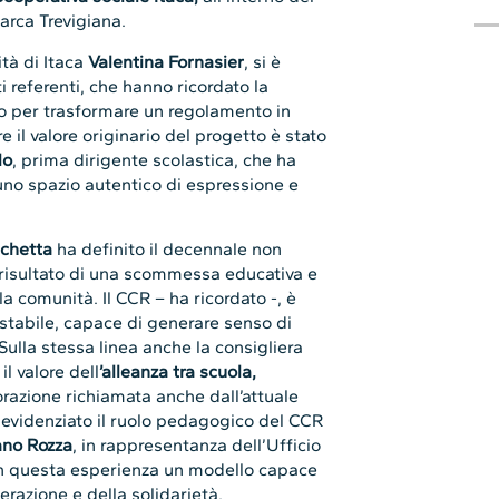
Marca Trevigiana.
tà di Itaca
Valentina Fornasier
, si è
 referenti, che hanno ricordato la
rio per trasformare un regolamento in
e il valore originario del progetto è stato
lo
, prima dirigente scolastica, che ha
i uno spazio autentico di espressione e
chetta
ha definito il decennale non
risultato di una scommessa educativa e
a comunità. Il CCR – ha ricordato -, è
 stabile, capace di generare senso di
Sulla stessa linea anche la consigliera
il valore dell
’alleanza tra scuola,
razione richiamata anche dall’attuale
 evidenziato il ruolo pedagogico del CCR
ano Rozza
, in rappresentanza dell’Ufficio
 in questa esperienza un modello capace
erazione e della solidarietà.