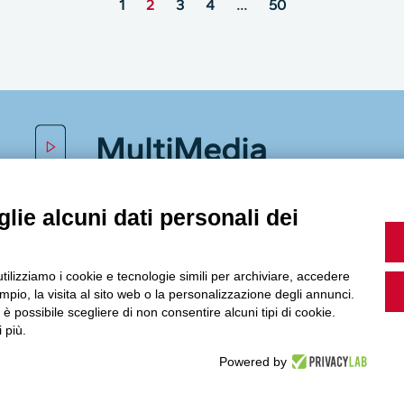
1
2
3
4
…
50
MultiMedia
lie alcuni dati personali dei
Guarda i nostri video, storie e webinar.
utilizziamo i cookie e tecnologie simili per archiviare, accedere
pio, la visita al sito web o la personalizzazione degli annunci.
, è possibile scegliere di non consentire alcuni tipi di cookie.
Accedi a Youtube
 più.
Powered by