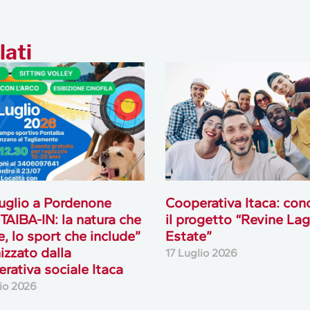
lati
 luglio a Pordenone
Cooperativa Itaca: con
AIBA-IN: la natura che
il progetto “Revine La
e, lo sport che include”
Estate”
izzato dalla
17 Luglio 2026
rativa sociale Itaca
lio 2026