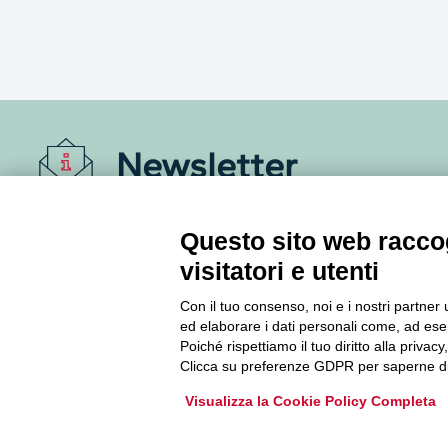
Newsletter
Accedi o iscriviti alla nostra Newsletter Legacoop
Questo sito web raccog
Informazioni per restare sempre aggiornati sul
mondo della cooperazione.
visitatori e utenti
Con il tuo consenso, noi e i nostri partner 
ed elaborare i dati personali come, ad esem
Iscriviti
Poiché rispettiamo il tuo diritto alla privacy
Clicca su preferenze GDPR per saperne di
Archivio Newsletter
Visualizza la Cookie Policy Completa