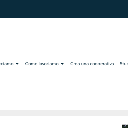
cciamo
Come lavoriamo
Crea una cooperativa
Stud