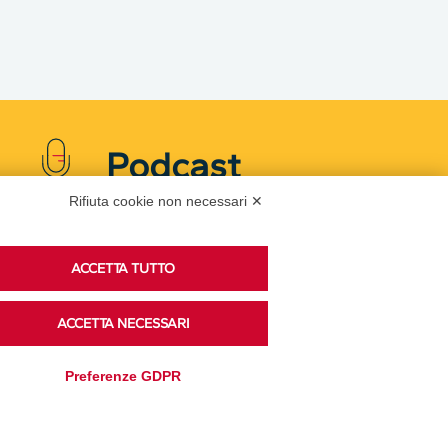
Podcast
Rifiuta cookie non necessari ✕
Ascolta i podcast di approfondimento di Legacoop
ACCETTA TUTTO
su Spreaker.
ACCETTA NECESSARI
Accedi alla sezione
Preferenze GDPR