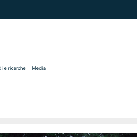
i e ricerche
Media