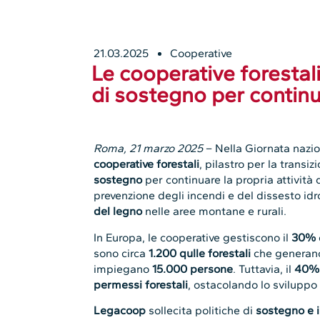
21.03.2025
Cooperative
Le cooperative forestali
di sostegno per continua
Roma, 21 marzo 2025
– Nella Giornata nazio
cooperative forestali
, pilastro per la transi
sostegno
per continuare la propria attività 
prevenzione degli incendi e del dissesto id
del legno
nelle aree montane e rurali.
In Europa, le cooperative gestiscono il
30%
sono circa
1.200 qulle forestali
che generano
impiegano
15.000 persone
. Tuttavia, il
40% 
permessi forestali
, ostacolando lo sviluppo 
Legacoop
sollecita politiche di
sostegno e i