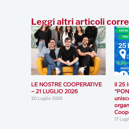
Leggi altri articoli corre
LE NOSTRE COOPERATIVE
Il 25
– 21 LUGLIO 2026
“PONT
unisc
20 Luglio 2026
organ
Coope
17 Lug