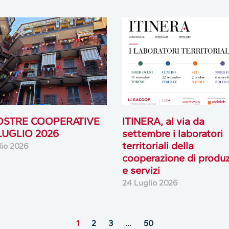
OSTRE COOPERATIVE
ITINERA, al via da
 LUGLIO 2026
settembre i laboratori
territoriali della
lio 2026
cooperazione di produ
e servizi
24 Luglio 2026
1
2
3
…
50