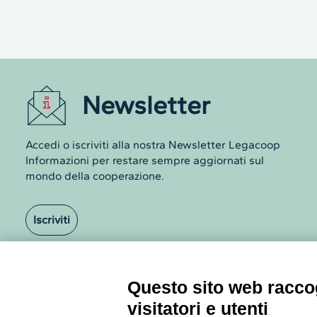
Newsletter
Accedi o iscriviti alla nostra Newsletter Legacoop
Questo sito web raccog
Informazioni per restare sempre aggiornati sul
mondo della cooperazione.
visitatori e utenti
Con il tuo consenso, noi e i nostri partner 
Iscriviti
ed elaborare i dati personali come, ad esem
Poiché rispettiamo il tuo diritto alla privacy
Clicca su preferenze GDPR per saperne di
Archivio Newsletter
Visualizza la Cookie Policy Completa