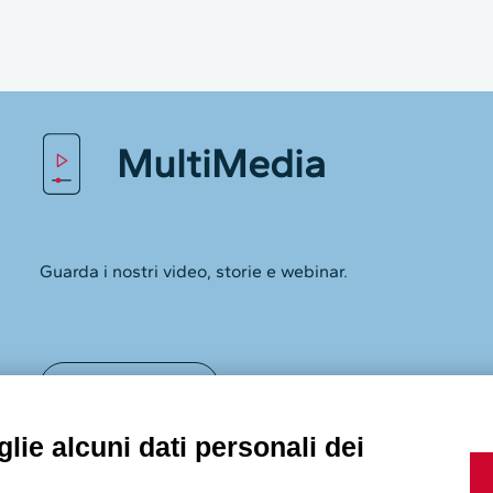
MultiMedia
lie alcuni dati personali dei
Guarda i nostri video, storie e webinar.
utilizziamo i cookie e tecnologie simili per archiviare, accedere
pio, la visita al sito web o la personalizzazione degli annunci.
, è possibile scegliere di non consentire alcuni tipi di cookie.
Accedi a Youtube
 più.
Powered by
Seguici sui nostri canali social: