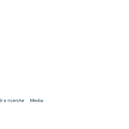
i e ricerche
Media