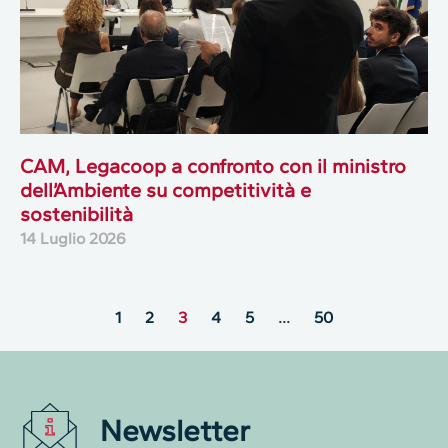
CAM, Legacoop a confronto con il ministro
dell’Ambiente su competitività e
sostenibilità
14 Luglio 2026
1
2
3
4
5
…
50
Newsletter