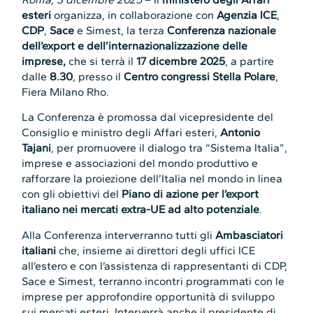
esteri
organizza, in collaborazione con
Agenzia ICE
,
CDP
,
Sace
e Simest, la terza
Conferenza nazionale
dell’export e dell’internazionalizzazione delle
imprese,
che si terrà il
17 dicembre 2025
, a partire
dalle
8.30
, presso il
Centro congressi Stella Polare
,
Fiera Milano Rho.
La Conferenza è promossa dal vicepresidente del
Consiglio e ministro degli Affari esteri,
Antonio
Tajani
, per promuovere il dialogo tra “Sistema Italia”,
imprese e associazioni del mondo produttivo e
rafforzare la proiezione dell’Italia nel mondo in linea
con gli obiettivi del
Piano di azione per l’export
italiano nei mercati extra-UE ad alto potenziale
.
Alla Conferenza interverranno tutti gli
Ambasciatori
italiani
che, insieme ai direttori degli uffici ICE
all’estero e con l’assistenza di rappresentanti di CDP,
Sace e Simest, terranno incontri programmati con le
imprese per approfondire opportunità di sviluppo
sui mercati esteri. Interverrà anche il presidente di