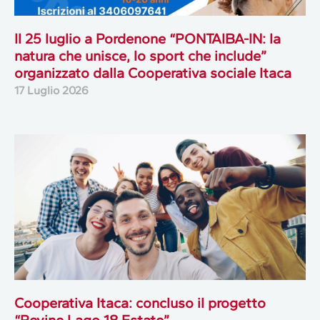
Il 25 luglio a Pordenone “PONTAIBA-IN: la
natura che unisce, lo sport che include”
organizzato dalla Cooperativa sociale Itaca
17 Luglio 2026
Cooperativa Itaca: concluso il progetto
“Revine Lago 18 Estate”