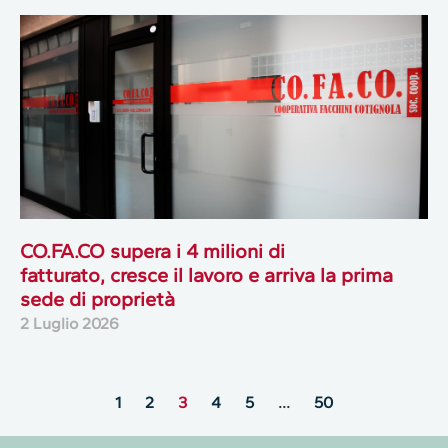
CO.FA.CO supera i 4 milioni di
fatturato, cresce il lavoro e arriva la prima
sede di proprietà
2 Luglio 2026
1
2
3
4
5
…
50