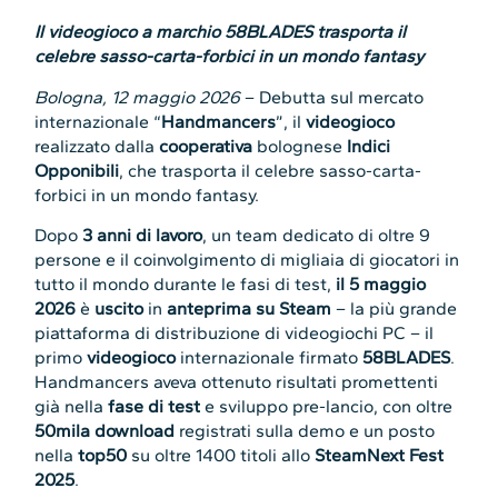
Il videogioco a marchio 58BLADES trasporta il
celebre sasso-carta-forbici in un mondo fantasy
Bologna, 12 maggio 2026
– Debutta sul mercato
internazionale “
Handmancers
”, il
videogioco
realizzato dalla
cooperativa
bolognese
Indici
Opponibili
, che trasporta il celebre sasso-carta-
forbici in un mondo fantasy.
Dopo
3 anni di lavoro
, un team dedicato di oltre 9
persone e il coinvolgimento di migliaia di giocatori in
tutto il mondo durante le fasi di test,
il 5 maggio
2026
è
uscito
in
anteprima su Steam
– la più grande
piattaforma di distribuzione di videogiochi PC – il
primo
videogioco
internazionale firmato
58BLADES
.
Handmancers aveva ottenuto risultati promettenti
già nella
fase di test
e sviluppo pre-lancio, con oltre
50mila download
registrati sulla demo e un posto
nella
top50
su oltre 1400 titoli allo
SteamNext Fest
2025
.