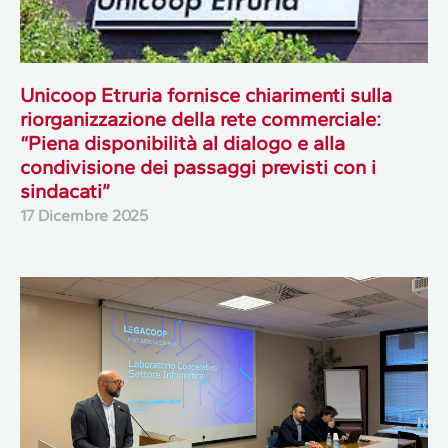
Unicoop Etruria fornisce chiarimenti sulla
riorganizzazione della rete commerciale:
“Piena disponibilità al dialogo e alla
condivisione dei passaggi previsti con i
sindacati”
17 Dicembre 2025