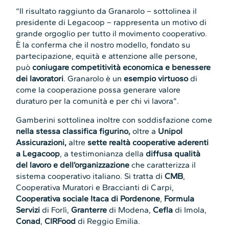
“Il risultato raggiunto da Granarolo – sottolinea il
presidente di Legacoop – rappresenta un motivo di
grande orgoglio per tutto il movimento cooperativo.
È la conferma che il nostro modello, fondato su
partecipazione, equità e attenzione alle persone,
può
coniugare competitività economica e benessere
dei lavoratori
. Granarolo è un
esempio virtuoso
di
come la cooperazione possa generare valore
duraturo per la comunità e per chi vi lavora”.
Gamberini sottolinea inoltre con soddisfazione come
nella stessa classifica figurino,
oltre a
Unipol
Assicurazioni,
altre
sette realtà cooperative aderenti
a Legacoop
, a testimonianza della
diffusa qualità
del lavoro e dell’organizzazione
che caratterizza il
sistema cooperativo italiano. Si tratta di
CMB
,
Cooperativa Muratori e Braccianti di Carpi,
Cooperativa sociale Itaca di Pordenone
,
Formula
Servizi
di Forlì,
Granterre
di Modena,
Cefla
di Imola,
Conad
,
CIRFood
di Reggio Emilia.