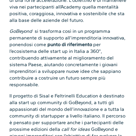
di una forte accelerazione. L’obiettivo è di mantenere
viva nei partecipanti all’Academy quella mentalità
positiva, coraggiosa, innovativa e sostenibile che sta
alla base delle aziende del futuro.
GoBeyond
si trasforma così in un programma
permanente di supporto all’imprenditoria innovativa,
ponendosi come
punto di riferimento
per
l’ecosistema delle start up in Italia a 360°,
contribuendo attivamente al miglioramento del
sistema Paese, aiutando concretamente i giovani
imprenditori a sviluppare nuove idee che sappiano
contribuire a costruire un futuro sempre più
responsabile.
Il progetto di Sisal e Feltrinelli Education è destinato
alla start up community di GoBeyond, a tutti gli
appassionati del mondo dell’innovazione e a tutta la
community di startupper a livello italiano. Il percorso
è pensato per supportare anche i partecipanti delle
prossime edizioni della
call for ideas
GoBeyond e
giovani imprenditori con l’obiettivo di far evolvere la