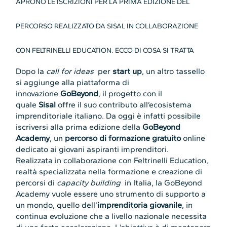
APRONO LE ISCRIZIONI PER LA PRIMA EDIZIONE DEL
PERCORSO REALIZZATO DA SISAL IN COLLABORAZIONE
CON FELTRINELLI EDUCATION. ECCO DI COSA SI TRATTA
Dopo la
call for ideas
per
start up
, un altro tassello
si aggiunge alla piattaforma di
innovazione
GoBeyond
, il progetto con il
quale
Sisal
offre il suo contributo all’ecosistema
imprenditoriale italiano. Da oggi è infatti possibile
iscriversi alla prima edizione della
GoBeyond
Academy
, un
percorso di formazione gratuito
online
dedicato ai giovani aspiranti imprenditori.
Realizzata in collaborazione con Feltrinelli Education,
realtà specializzata nella formazione e creazione di
percorsi di
capacity building
in Italia, la GoBeyond
Academy vuole essere uno strumento di supporto a
un mondo, quello dell’
imprenditoria giovanile
, in
continua evoluzione che a livello nazionale necessita