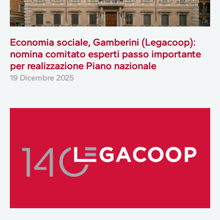
Economia sociale, Gamberini (Legacoop):
nomina comitato esperti passo importante
per realizzazione Piano nazionale
19 Dicembre 2025