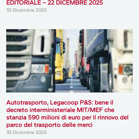
EDITORIALE – 22 DICEMBRE 2025
19 Dicembre 2025
Autotrasporto, Legacoop P&S: bene il
decreto interministeriale MIT/MEF che
stanzia 590 milioni di euro per il rinnovo del
parco del trasporto delle merci
18 Dicembre 2025