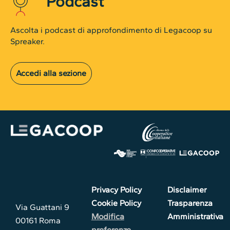
Podcast
Ascolta i podcast di approfondimento di Legacoop su
Spreaker.
Accedi alla sezione
Privacy Policy
Disclaimer
Cookie Policy
Trasparenza
Via Guattani 9
Modifica
Amministrativa
00161 Roma
preferenze