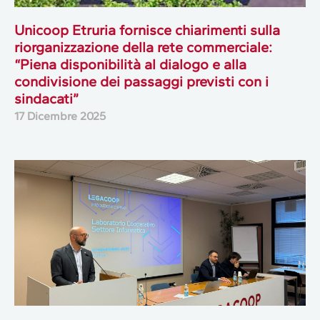
Unicoop Etruria fornisce chiarimenti sulla
riorganizzazione della rete commerciale:
“Piena disponibilità al dialogo e alla
condivisione dei passaggi previsti con i
sindacati”
17 Dicembre 2025