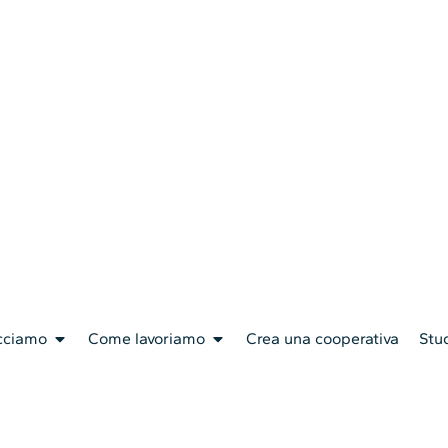
cciamo
Come lavoriamo
Crea una cooperativa
Stud
Conad La Cava
a raccolta fondi dal