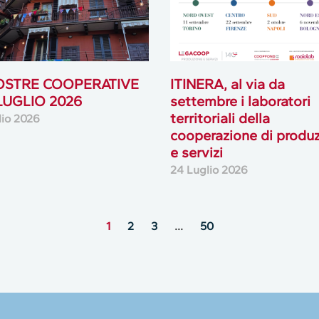
cooperazione di produ
e servizi
24 Luglio 2026
1
2
3
…
50
MultiMedia
Guarda i nostri video, storie e webinar.