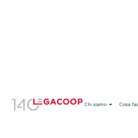
Chi siamo
Cosa fa
4.03.2025
Cooperative
Giornata della donna: 
sostiene CavaRei con un
7 al 9 marzo