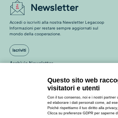
Iscriviti
Archivio Newsletter
Questo sito web raccog
visitatori e utenti
Con il tuo consenso, noi e i nostri partner 
ed elaborare i dati personali come, ad esem
Poiché rispettiamo il tuo diritto alla privacy
Via Guattani 9 00161 Roma
Clicca su preferenze GDPR per saperne di
Tel. 06844391
Visualizza la Cookie Policy Completa
Fax 0684439406
E-mail
info@legacoop.coop