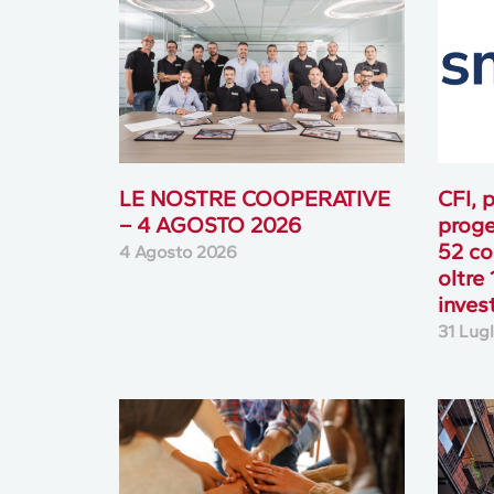
– 4 AGOSTO 2026
proge
52 co
4 Agosto 2026
oltre 
inves
31 Lug
Cooperativa Horizon
LE N
Service: ampliati oggetto
– 28
sociale e durata dell’impresa
27 Lug