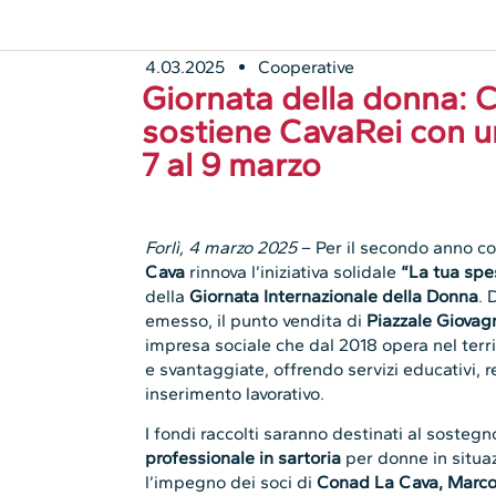
Forlì, 4 marzo 2025
– Per il secondo anno co
Cava
rinnova l’iniziativa solidale
“La tua spes
della
Giornata Internazionale della Donna
. 
emesso, il punto vendita di
Piazzale Giovag
impresa sociale che dal 2018 opera nel territ
e svantaggiate, offrendo servizi educativi, r
inserimento lavorativo.
I fondi raccolti saranno destinati al sosteg
professionale in sartoria
per donne in situazi
l’impegno dei soci di
Conad La Cava, Marco 
la comunità locale e promuovere progetti di 
difficoltà.
Per l’occasione, il
bar truck “Chicchiamo” d
orari:
Venerdì 7 marzo
dalle
16:00 alle 20:00
Sabato 8 marzo
dalle
8:00 alle 12:30