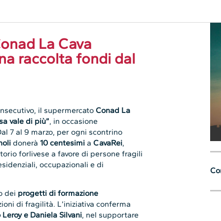
nsecutivo, il supermercato
Conad La
a vale di più”
, in occasione
Dal 7 al 9 marzo, per ogni scontrino
noli
donerà
10 centesimi
a
CavaRei
,
orio forlivese a favore di persone fragili
esidenziali, occupazionali e di
Con
no dei
progetti di formazione
oni di fragilità. L’iniziativa conferma
Leroy e Daniela Silvani
, nel supportare
solidarietà a favore delle donne in
i CavaRei
sarà presente nei seguenti