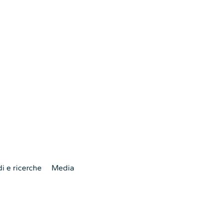
i e ricerche
Media