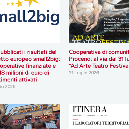
tto europeo small2big:
Proceno: al via dal 31 l
operative finanziate e
“Ad Arte Teatro Festiva
18 milioni di euro di
31 Luglio 2026
timenti attivati
lio 2026
OSTRE COOPERATIVE
ITINERA, al via da
 LUGLIO 2026
settembre i laboratori
territoriali della
lio 2026