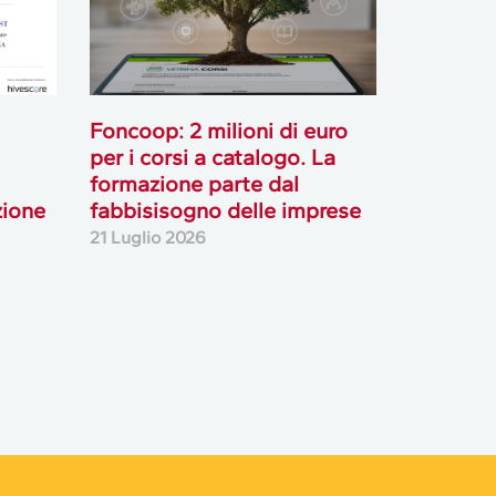
zione
fabbisisogno delle imprese
21 Luglio 2026
Podcast
Ascolta i podcast di approfondimento di Legacoop
su Spreaker.