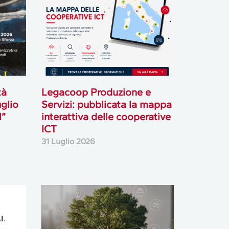
uglio
Servizi: pubblicata la mappa
l”
interattiva delle cooperative
ICT
31 Luglio 2026
Foncoop: 2 milioni di euro
per i corsi a catalogo. La
formazione parte dal