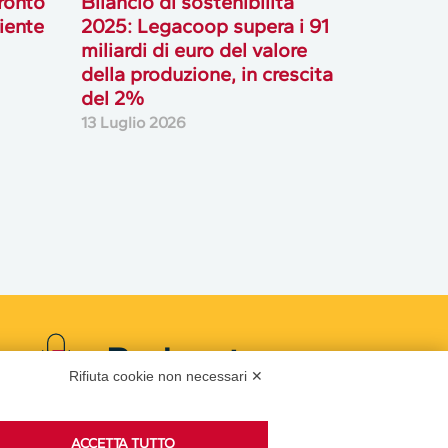
ronto
Bilancio di sostenibilità
biente
2025: Legacoop supera i 91
miliardi di euro del valore
della produzione, in crescita
del 2%
13 Luglio 2026
Podcast
Rifiuta cookie non necessari ✕
ACCETTA TUTTO
Ascolta i podcast di approfondimento di Legacoop