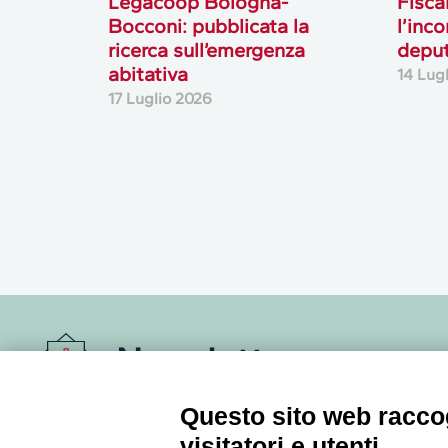
Legacoop Bologna-
Fisca
Bocconi: pubblicata la
l’inc
ricerca sull’emergenza
deput
abitativa
14 Lug
17 Luglio 2026
Newsletter
Questo sito web raccog
Accedi o iscriviti alla nostra Newsletter Legacoop
Informazioni per restare sempre aggiornati sul
visitatori e utenti