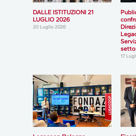
DALLE ISTITUZIONI 21
Publi
LUGLIO 2026
confr
Direz
20 Luglio 2026
Lega
Serviz
setto
17 Lug