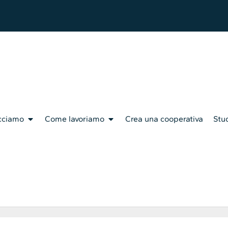
cciamo
Come lavoriamo
Crea una cooperativa
Stud