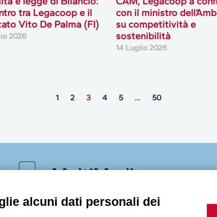
lità e legge di Bilancio:
CAM, Legacoop a conf
ontro tra Legacoop e il
con il ministro dell’Am
ato Vito De Palma (FI)
su competitività e
sostenibilità
lio 2026
14 Luglio 2026
1
2
3
4
5
…
50
MultiMedia
lie alcuni dati personali dei