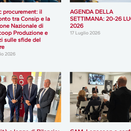
c procurement: il
AGENDA DELLA
onto tra Consip e la
SETTIMANA: 20-26 LU
ione Nazionale di
2026
coop Produzione e
17 Luglio 2026
i sulle sfide del
re
lio 2026