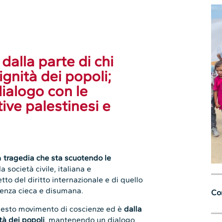
alla parte di chi
ignità dei popoli;
dialogo con le
ive palestinesi e
a
tragedia che sta scuotendo le
la società civile, italiana e
tto del diritto internazionale e di quello
olenza cieca e disumana.
Con
uesto movimento di coscienze ed è
dalla
tà dei popoli
, mantenendo un dialogo