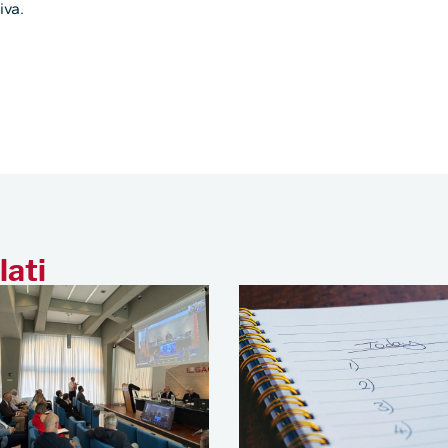
iva.
lati