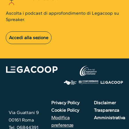
Ascolta i podcast di approfondimento di Legacoop su
Spreaker.
Accedi alla sezione
Privacy Policy
Disclaimer
Cookie Policy
Trasparenza
Via Guattani 9
Modifica
Amministrativa
00161 Roma
preferenze
Tel. 06844391