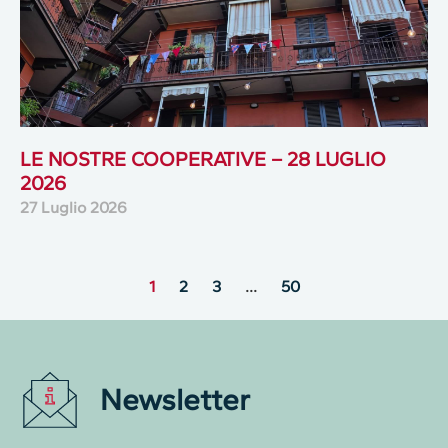
LE NOSTRE COOPERATIVE – 28 LUGLIO
2026
27 Luglio 2026
1
2
3
…
50
Newsletter