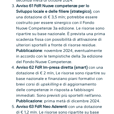
seconda metà di ottobre 2024.
Avviso 61 FdR Nuove competenze per lo
Sviluppo locale e delle filiere (strategico)
, con
una dotazione di € 3,5 mln; potrebbe essere
costruito per essere sinergico con il Fondo
Nuove Competenze 3a edizione. Le risorse sono
ripartire su base nazionale. È prevista una prima
scadenza fissa con possibilità di attivazione di
ulteriori sportelli a fronte di risorse residue.
Pubblicazione
: novembre 2024, eventualmente
in accordo con le tempistiche della 3a edizione
del Fondo Nuove Competenze.
Avviso 62 FdR Im-presa diretta (smart)
con una
dotazione di € 2 mln, Le risorse sono ripartire su
base nazionale e finanziano piani formativi con
brevi corsi di
upskilling
e di aggiornamento
delle competenze in risposta a fabbisogni
immediati. Sono previsti più sportelli nell’anno.
Pubblicazione
: prima metà di dicembre 2024.
Avviso 63 FdR Neo Aderenti
con una dotazione
di € 1,2 mln. Le risorse sono ripartite su base