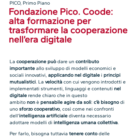
PICO
,
Primo Piano
Fondazione Pico. Coode:
alta formazione per
trasformare la cooperazione
nell’era digitale
La
cooperazione può
dare un
contributo
importante
allo sviluppo di modelli economici e
sociali innovativi,
applicando nel digitale
i
principi
mutualistici
. La
velocità
con cui vengono introdotti e
implementati strumenti, linguaggi e contenuti
nel
digitale
rende chiaro che in questo
ambito
non
è
pensabile agire da soli
:
c’è bisogno
di
uno
sforzo cooperativo
, così come nei confronti
dell’
intelligenza artificiale
diventa necessario
adottare modelli di
intelligenza umana collettiva
.
Per farlo, bisogna tuttavia
tenere conto
delle