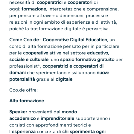
necessità di
cooperatrici
e
cooperatori
di
oggi:
formazione
, interpretazione e comprensione,
per pensare attraverso dimensioni, processi e
relazioni in ogni ambito di esperienza e di attività,
poiché la trasformazione digitale è pervarsiva.
Come Coo.de
–
Cooperative Digital Education
, un
corso di alta formazione pensato per in particolare
per le
cooperative
attive nel settore
educativo,
sociale e culturale
; uno
spazio formativo gratuito
per
professionist*,
cooperatrici e cooperatori di
domani
che sperimentano e sviluppano
nuove
potenzialità
grazie al
digitale
.
Coo.de offre:
Alta formazione
Speaker
provenienti dal
mondo
accademico
e
imprenditoriale
supporteranno i
corsisti con approfondimenti teorici e
l’
esperienza
concreta di
chi sperimenta ogni