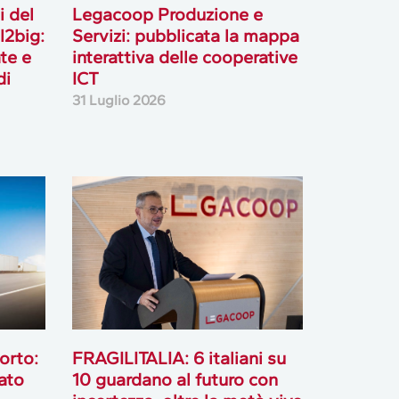
i del
Legacoop Produzione e
l2big:
Servizi: pubblicata la mappa
te e
interattiva delle cooperative
di
ICT
31 Luglio 2026
orto:
FRAGILITALIA: 6 italiani su
ato
10 guardano al futuro con