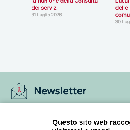
la riunione della Consulta
Lucan
dei servizi
delle
comun
31 Luglio 2026
30 Lug
Newsletter
Accedi o iscriviti alla nostra Newsletter Legacoop
Informazioni per restare sempre aggiornati sul
mondo della cooperazione.
Questo sito web raccog