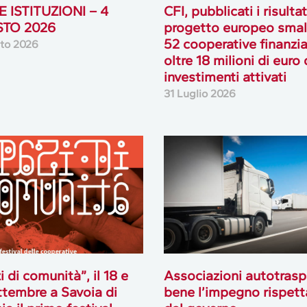
 ISTITUZIONI – 4
CFI, pubblicati i risultat
TO 2026
progetto europeo smal
52 cooperative finanzia
to 2026
oltre 18 milioni di euro 
investimenti attivati
31 Luglio 2026
i di comunità”, il 18 e
Associazioni autotrasp
ttembre a Savoia di
bene l’impegno rispett