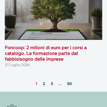
Foncoop: 2 milioni di euro per i corsi a
catalogo. La formazione parte dal
fabbisisogno delle imprese
21 Luglio 2026
1
2
3
…
50