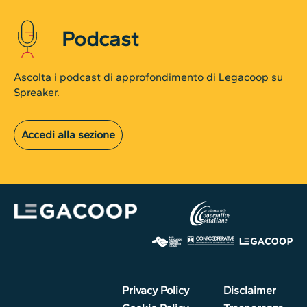
Podcast
Ascolta i podcast di approfondimento di Legacoop su
Spreaker.
Accedi alla sezione
Privacy Policy
Disclaimer