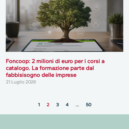
Foncoop: 2 milioni di euro per i corsi a
catalogo. La formazione parte dal
fabbisisogno delle imprese
21 Luglio 2026
1
2
3
4
…
50