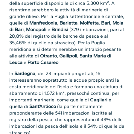
della superficie disponibile di circa 5.300 km². A
risentirne sarebbero le attività di marinerie di
grande rilievo. Per la Puglia settentrionale e centrale,
quelle di
Manfredonia
,
Barletta
,
Molfetta
,
Bari
,
Mola
di Bari
,
Monopoli
e
Brindisi
(379 imbarcazioni, pari al
28,8% del registro delle barche da pesca e al
35,46% di quelle da strascico). Per la Puglia
meridionale si determinerebbe un intralcio pesante
alle attività di
Otranto
,
Gallipoli
,
Santa Maria di
Leuca
e
Porto Cesareo
.
In
Sardegna
, dei 23 impianti progettati, 16
interesseranno soprattutto le acque prospicienti la
costa meridionale dell’isola e formano una cintura di
sbarramento di 1.572 km², pressoché continua, per
importanti marinerie, come quella di
Cagliari
e
quella di
Sant’Antioco
(la parte nettamente
preponderante delle 541 imbarcazioni iscritte al
registro della pesca, che rappresentano il 43% delle
imbarcazioni da pesca dell’isola e il 54% di quelle da
strascico).