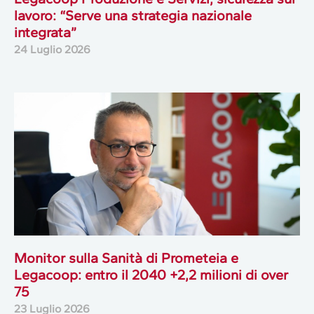
lavoro: “Serve una strategia nazionale
integrata”
24 Luglio 2026
Monitor sulla Sanità di Prometeia e
Legacoop: entro il 2040 +2,2 milioni di over
75
23 Luglio 2026