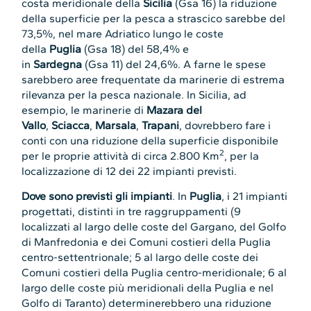
costa meridionale della
Sicilia
(Gsa 16) la riduzione
della superficie per la pesca a strascico sarebbe del
73,5%, nel mare Adriatico lungo le coste
della
Puglia
(Gsa 18) del 58,4% e
in
Sardegna
(Gsa 11) del 24,6%. A farne le spese
sarebbero aree frequentate da marinerie di estrema
rilevanza per la pesca nazionale. In Sicilia, ad
esempio, le marinerie di
Mazara del
Vallo
,
Sciacca
,
Marsala
,
Trapani
, dovrebbero fare i
conti con una riduzione della superficie disponibile
2
per le proprie attività di circa 2.800 Km
, per la
localizzazione di 12 dei 22 impianti previsti.
Dove sono previsti gli impianti
. In
Puglia
, i 21 impianti
progettati, distinti in tre raggruppamenti (9
localizzati al largo delle coste del Gargano, del Golfo
di Manfredonia e dei Comuni costieri della Puglia
centro-settentrionale; 5 al largo delle coste dei
Comuni costieri della Puglia centro-meridionale; 6 al
largo delle coste più meridionali della Puglia e nel
Golfo di Taranto) determinerebbero una riduzione