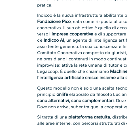
pratica.
Indicoo è la nuova infrastruttura abilitant
Fondazione Pico
, nata come risposta al bis
cooperativa. Il suo obiettivo è quello di a
verso l’
impresa cooperativa
e di supportare 
c’è
Indicoo AI
, un agente di intelligenza art
assistente generico: la sua conoscenza è fin
Comitato Cooperativo composto da giuristi, 
ne presidiano i contenuti in modo continua
improvvisa: attiva la rete umana di tutor e c
Legacoop. È quello che chiamiamo
Machine
l’
intelligenza artificiale cresce insieme alla
Questo modello non è solo una scelta tecnolo
principio
onlife
elaborato da filosofo Lucian
sono alternativi, sono complementari
. Dove 
Dove non arriva, subentra quella cooperati
Si tratta di una
piattaforma gratuita
, distri
alle aree interne, con percorsi strutturati di