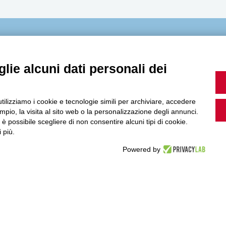
MultiMedia
lie alcuni dati personali dei
Guarda i nostri video, storie e webinar.
utilizziamo i cookie e tecnologie simili per archiviare, accedere
pio, la visita al sito web o la personalizzazione degli annunci.
, è possibile scegliere di non consentire alcuni tipi di cookie.
 più.
Powered by
Accedi a Youtube
Seguici sui nostri canali social: