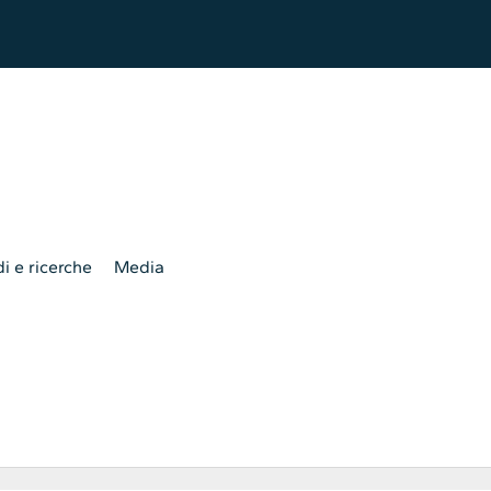
i e ricerche
Media