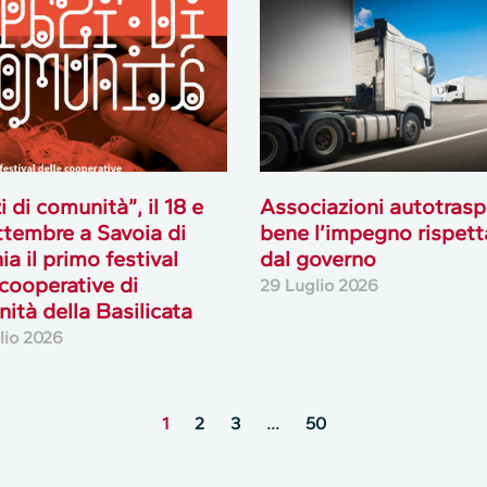
i di comunità”, il 18 e
Associazioni autotrasp
ttembre a Savoia di
bene l’impegno rispett
ia il primo festival
dal governo
 cooperative di
29 Luglio 2026
ità della Basilicata
lio 2026
1
2
3
…
50