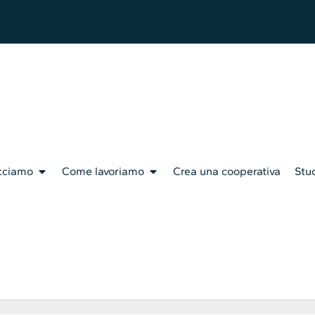
cciamo
Come lavoriamo
Crea una cooperativa
Stud