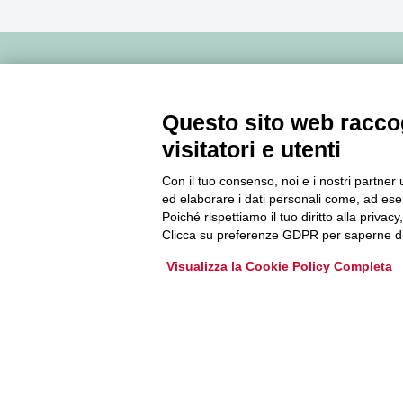
Newsletter
Questo sito web raccog
Accedi o iscriviti alla nostra Newsletter Legacoop
visitatori e utenti
Informazioni per restare sempre aggiornati sul
mondo della cooperazione.
Con il tuo consenso, noi e i nostri partner 
ed elaborare i dati personali come, ad esem
Poiché rispettiamo il tuo diritto alla privacy
Clicca su preferenze GDPR per saperne di
Iscriviti
Visualizza la Cookie Policy Completa
Archivio Newsletter