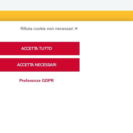
Podcast
Rifiuta cookie non necessari ✕
ACCETTA TUTTO
Ascolta i podcast di approfondimento di Legacoop
su Spreaker.
ACCETTA NECESSARI
Preferenze GDPR
Accedi alla sezione