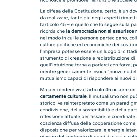
La difesa della Costituzione, certo, è un 
da realizzare, tanto più negli aspetti rimas
l’articolo 45 – e quello che lo segue sulla pa
ricorda che
la democrazia non si esaurisce n
nel modo in cui le persone partecipano, coll
culture politiche ed economiche dei costitu
l’impresa potesse essere un luogo di cittadi
strumento di creazione e redistribuzione di
quell’intuizione torna a parlarci con forza,
mentre genericamente invoca “nuovi modelli 
mutualismo capaci di rispondere ai nuovi bi
Ma per rendere vivo l’articolo 45 occorre un
certamente culturale
. Il mutualismo non pu
storico: va reinterpretato come un paradigm
condivisione, della sostenibilità e della pa
riflessione attuale per fissare le coordinate
coscienza diffusa della cooperazione com
disposizione per valorizzare le energie laten
giovare del confronto di punti di vista e cul