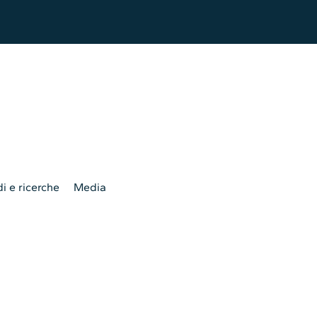
i e ricerche
Media