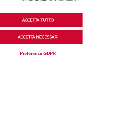
Podcast
ACCETTA TUTTO
ACCETTA NECESSARI
Ascolta i podcast di approfondimento di Legacoop
su Spreaker.
Preferenze GDPR
Accedi alla sezione
Privacy Policy
Disclaimer