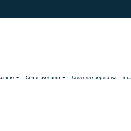
cciamo
Come lavoriamo
Crea una cooperativa
Stud