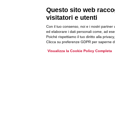
Newsletter
Questo sito web raccog
visitatori e utenti
Accedi o iscriviti alla nostra Newsletter Legacoop
Con il tuo consenso, noi e i nostri partner 
Informazioni per restare sempre aggiornati sul
ed elaborare i dati personali come, ad esem
Poiché rispettiamo il tuo diritto alla privacy
mondo della cooperazione.
Clicca su preferenze GDPR per saperne di
Visualizza la Cookie Policy Completa
Iscriviti
Archivio Newsletter
Via Guattani 9 00161 Roma