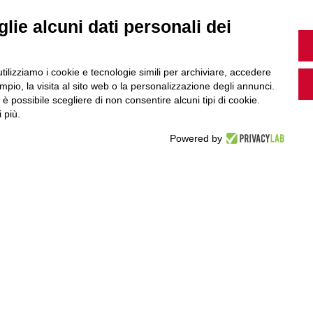
MultiMedia
lie alcuni dati personali dei
utilizziamo i cookie e tecnologie simili per archiviare, accedere
pio, la visita al sito web o la personalizzazione degli annunci.
Guarda i nostri video, storie e webinar.
, è possibile scegliere di non consentire alcuni tipi di cookie.
 più.
Powered by
Accedi a Youtube
Seguici sui nostri canali social: