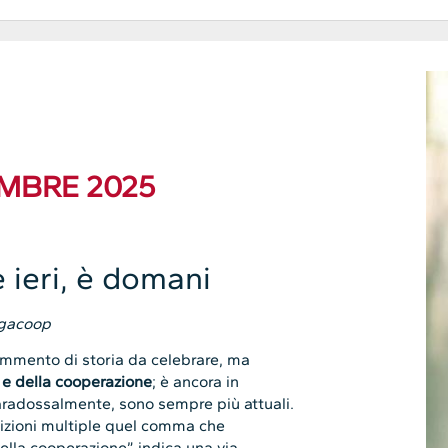
EMBRE 2025
ieri, è domani
egacoop
mmento di storia da celebrare, ma
 e della cooperazione
; è ancora in
aradossalmente, sono sempre più attuali.
nsizioni multiple quel comma che
ella cooperazione” indica una via.