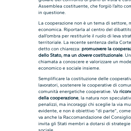
Assemblea costituente, che forgiò l’alto co
in questione.
La cooperazione non è un tema di settore,
economica. Riportarla al centro del dibattito
dall’ombra per restituirle il ruolo di leva st
territoriale. La recente sentenza della Cort
detto con chiarezza:
promuovere la coopera
dello Stato, ma un
dovere
costituzionale
. Un
chiamata a conoscere e valorizzare un mode
economico e sociale insieme.
Semplificare la costituzione delle cooperativ
lavoratori, sostenere le cooperative di comu
comunità energetiche cooperative. Va
ricon
della cooperazione
, la natura non speculati
penalizzi, ma incoraggi chi sceglie la via mu
evidente, e non è obiettivo “di parte”, come
va anche la Raccomandazione del Consiglio
invita gli Stati membri a dotarsi di strategi
sociale.