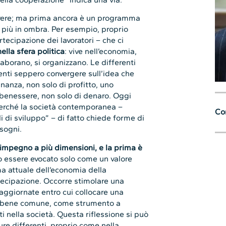
dovere; ma prima ancora è un programma
ti più in ombra. Per esempio, proprio
rtecipazione dei lavoratori – che ci
ella sfera politica
: vive nell’economia,
aborano, si organizzano. Le differenti
enti seppero convergere sull’idea che
nanza, non solo di profitto, uno
 benessere, non solo di denaro. Oggi
 perché la società contemporanea –
Con
di sviluppo” – di fatto chiede forme di
sogni.
impegno a più dimensioni, e la prima è
ò essere evocato solo come un valore
a attuale dell’economia della
rtecipazione. Occorre stimolare una
 aggiornate entro cui collocare una
e bene comune, come strumento a
ti nella società. Questa riflessione si può
ture differenti, proprio come nella