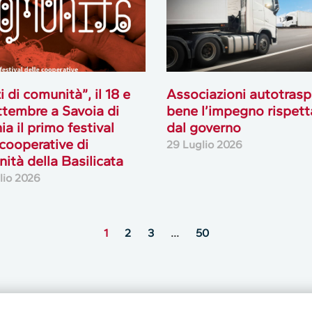
i di comunità”, il 18 e
Associazioni autotrasp
ttembre a Savoia di
bene l’impegno rispett
ia il primo festival
dal governo
 cooperative di
29 Luglio 2026
ità della Basilicata
lio 2026
1
2
3
…
50