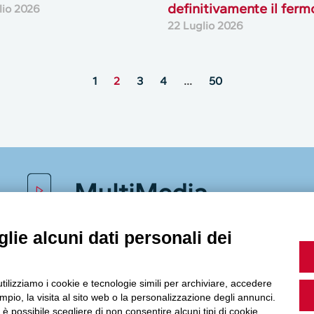
definitivamente il ferm
lio 2026
22 Luglio 2026
1
2
3
4
…
50
MultiMedia
lie alcuni dati personali dei
Guarda i nostri video, storie e webinar.
utilizziamo i cookie e tecnologie simili per archiviare, accedere
pio, la visita al sito web o la personalizzazione degli annunci.
, è possibile scegliere di non consentire alcuni tipi di cookie.