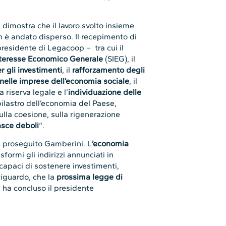
dimostra che il lavoro svolto insieme
n è andato disperso. Il recepimento di
presidente di Legacoop – tra cui il
 Interesse Economico Generale
(SIEG), il
r gli investimenti
, il
rafforzamento degli
i nelle imprese dell’economia sociale
, il
a riserva legale e l’
individuazione delle
ilastro dell’economia del Paese,
sulla coesione, sulla rigenerazione
asce deboli
“.
a proseguito Gamberini. L
’economia
asformi gli indirizzi annunciati in
 capaci di sostenere investimenti,
riguardo, che la
prossima legge di
 ha concluso il presidente