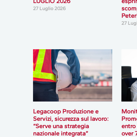
LUGLIO 2026
espri
scomp
27 Luglio 2026
Peterl
27 Lug
Legacoop Produzione e
Monit
Servizi, sicurezza sul lavoro:
Prome
“Serve una strategia
entro
nazionale integrata”
over 