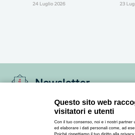
24 Luglio 2026
23 Lug
Newsletter
Accedi o iscriviti alla nostra Newsletter Legacoop
Questo sito web raccog
Informazioni per restare sempre aggiornati sul
visitatori e utenti
mondo della cooperazione.
Con il tuo consenso, noi e i nostri partner 
ed elaborare i dati personali come, ad esem
Iscriviti
Poiché rispettiamo il tuo diritto alla privacy