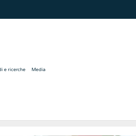
i e ricerche
Media