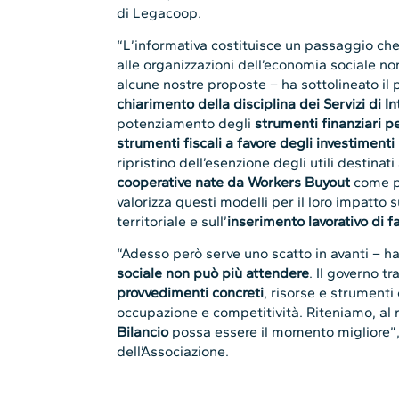
di Legacoop.
“L’informativa costituisce un passaggio che 
alle organizzazioni dell’economia sociale no
alcune nostre proposte – ha sottolineato il 
chiarimento della disciplina dei Servizi di
potenziamento degli
strumenti finanziari pe
strumenti fiscali a favore degli investiment
ripristino dell’esenzione degli utili destinati 
cooperative nate da Workers Buyout
come p
valorizza questi modelli per il loro impatto 
territoriale e sull’
inserimento lavorativo di f
“Adesso però serve uno scatto in avanti – h
sociale non può più attendere
. Il governo tr
provvedimenti concreti
, risorse e strumenti
occupazione e competitività. Riteniamo, al 
Bilancio
possa essere il momento migliore”,
dell’Associazione.