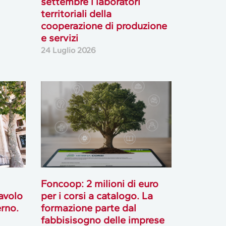
settembre i laboratori
territoriali della
cooperazione di produzione
e servizi
24 Luglio 2026
Foncoop: 2 milioni di euro
tavolo
per i corsi a catalogo. La
rno.
formazione parte dal
fabbisisogno delle imprese