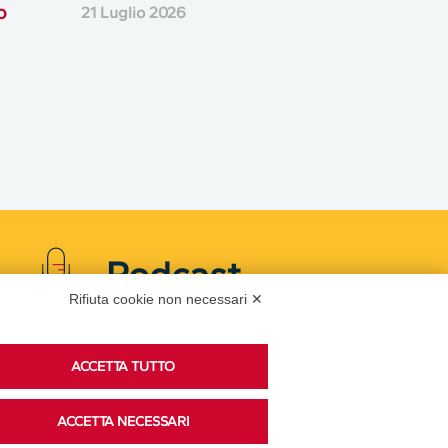
o
21 Luglio 2026
Podcast
Rifiuta cookie non necessari ✕
Ascolta i podcast di approfondimento di Legacoop
ACCETTA TUTTO
su Spreaker.
ACCETTA NECESSARI