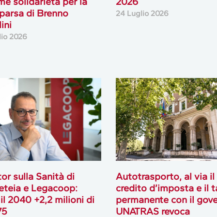
me solidarietà per la
2026
arsa di Brenno
24 Luglio 2026
ini
lio 2026
or sulla Sanità di
Autotrasporto, al via il
teia e Legacoop:
credito d’imposta e il 
 il 2040 +2,2 milioni di
permanente con il gove
75
UNATRAS revoca