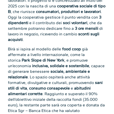
laboratori. Il progetto si è concretizzato all’inizio del
2025 con la nascita di una
cooperativa sociale di tipo
B
, che riunisce
consumatori, produttori e lavoratori
.
Oggi la cooperativa gestisce il punto vendita con
3
dipendenti
e il contributo dei
soci volontari
, che da
settembre potranno dedicare fino a
3 ore mensili
di
lavoro in negozio, ricevendo in cambio
sconti sugli
acquisti
.
Birà si ispira al modello delle
food coop
già
affermate a livello internazionale, come la
storica
Park Slope di New York
, e promuove
un’economia
inclusiva, solidale e sostenibile
, capace
di generare benessere
sociale, ambientale e
relazionale
. Lo spazio ospiterà anche attività
formative, divulgative e culturali, promuovendo
sani
stili di vita
,
consumo consapevole
e
abitudini
alimentari corrette
. Raggiunto e superato il 90%
dell’obiettivo iniziale della raccolta fondi (35.000
euro), la restante parte sarà ora coperta e donata da
Etica Sgr – Banca Etica che ha valutato