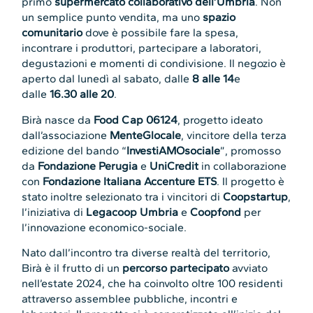
primo
supermercato collaborativo dell’Umbria
. Non
un semplice punto vendita, ma uno
spazio
comunitario
dove è possibile fare la spesa,
incontrare i produttori, partecipare a laboratori,
degustazioni e momenti di condivisione. Il negozio è
aperto dal lunedì al sabato, dalle
8 alle 14
e
dalle
16.30 alle 20
.
Birà nasce da
Food Cap 06124
, progetto ideato
dall’associazione
MenteGlocale
, vincitore della terza
edizione del bando “
InvestiAMOsociale
”, promosso
da
Fondazione Perugia
e
UniCredit
in collaborazione
con
Fondazione Italiana Accenture ETS
. Il progetto è
stato inoltre selezionato tra i vincitori di
Coopstartup
,
l’iniziativa di
Legacoop Umbria
e
Coopfond
per
l’innovazione economico-sociale.
Nato dall’incontro tra diverse realtà del territorio,
Birà è il frutto di un
percorso partecipato
avviato
nell’estate 2024, che ha coinvolto oltre 100 residenti
attraverso assemblee pubbliche, incontri e