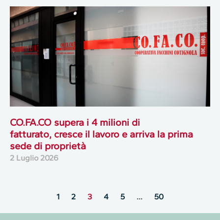
CO.FA.CO supera i 4 milioni di
fatturato, cresce il lavoro e arriva la prima
sede di proprietà
2 Luglio 2026
1
2
3
4
5
…
50