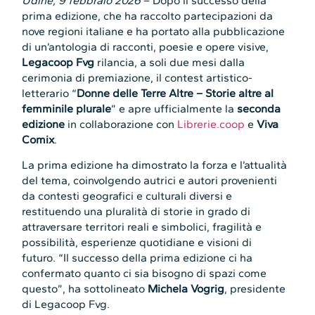
Udine, 9 febbraio 2026
– Dopo il successo della
prima edizione, che ha raccolto partecipazioni da
nove regioni italiane e ha portato alla pubblicazione
di un’antologia di racconti, poesie e opere visive,
Legacoop Fvg
rilancia, a soli due mesi dalla
cerimonia di premiazione, il contest artistico-
letterario “
Donne delle Terre Altre
– Storie altre al
femminile plurale
” e apre ufficialmente la
seconda
edizione
in collaborazione con
Librerie.coop
e
Viva
Comix
.
La prima edizione ha dimostrato la forza e l’attualità
del tema, coinvolgendo autrici e autori provenienti
da contesti geografici e culturali diversi e
restituendo una pluralità di storie in grado di
attraversare territori reali e simbolici, fragilità e
possibilità, esperienze quotidiane e visioni di
futuro. “Il successo della prima edizione ci ha
confermato quanto ci sia bisogno di spazi come
questo”, ha sottolineato
Michela Vogrig
, presidente
di Legacoop Fvg.