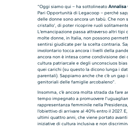
“Oggi siamo qui – ha sottolineato
Annalisa
Pari Opportunità di Legacoop – perché sap
delle donne sono ancora un tabù. Che non si t
cristallo’, di poter ricoprire ruoli solitame
L’emancipazione passa attraverso altri tipi
molte donne, in Italia, non possono permett
sentirsi giudicate per la scelta contraria. S
involontario tocca ancora i livelli della pand
ancora non è intesa come condivisione dei c
cultura patriarcale e degli unconsciuos bias 
quei carichi (su questo la dicono lunga i dat
parentali). Sappiamo anche che c’è un gap in
genitoriali delle famiglie arcobaleno”.
Insomma, c’è ancora molta strada da fare 
tempo impegnato a promuovere l’uguaglian
rappresentanza femminile nella Presidenza, 
l’obiettivo di arrivare al 40% entro il 2027. E,
ultimi quattro anni, che viene portato avant
iniziative di cultura inclusiva e non discrimi