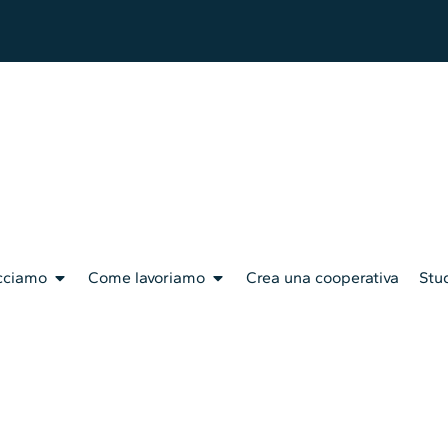
cciamo
Come lavoriamo
Crea una cooperativa
Stud