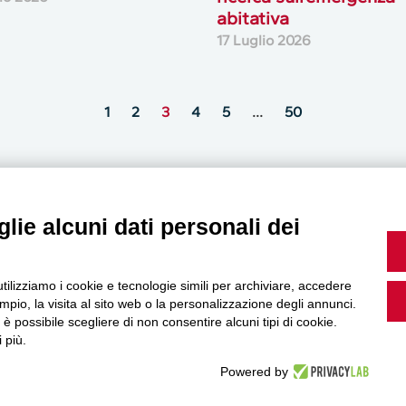
abitativa
17 Luglio 2026
1
2
3
4
5
…
50
lie alcuni dati personali dei
MultiMedia
utilizziamo i cookie e tecnologie simili per archiviare, accedere
pio, la visita al sito web o la personalizzazione degli annunci.
, è possibile scegliere di non consentire alcuni tipi di cookie.
 più.
Guarda i nostri video, storie e webinar.
Powered by