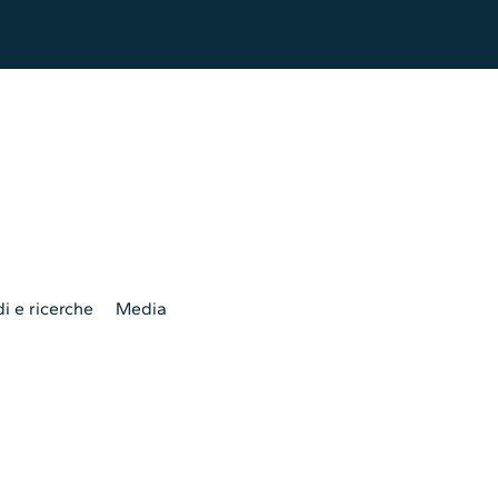
i e ricerche
Media