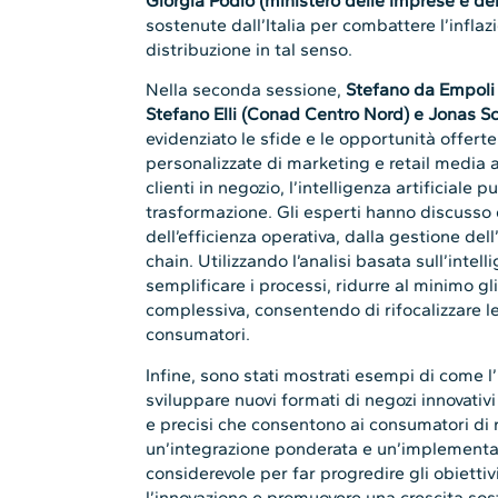
Giorgia Podio (ministero delle Imprese e del
sostenute dall’Italia per combattere l’inflazi
distribuzione in tal senso.
Nella seconda sessione,
Stefano da Empoli 
Stefano Elli (Conad Centro Nord) e Jonas S
evidenziato le sfide e le opportunità offerte 
personalizzate di marketing e retail media 
clienti in negozio, l’intelligenza artificiale p
trasformazione. Gli esperti hanno discusso d
dell’efficienza operativa, dalla gestione dell
chain. Utilizzando l’analisi basata sull’intell
semplificare i processi, ridurre al minimo gli
complessiva, consentendo di rifocalizzare le
consumatori.
Infine, sono stati mostrati esempi di come l’
sviluppare nuovi formati di negozi innovativ
e precisi che consentono ai consumatori di
un’integrazione ponderata e un’implementazi
considerevole per far progredire gli obiettiv
l’innovazione e promuovere una crescita sost