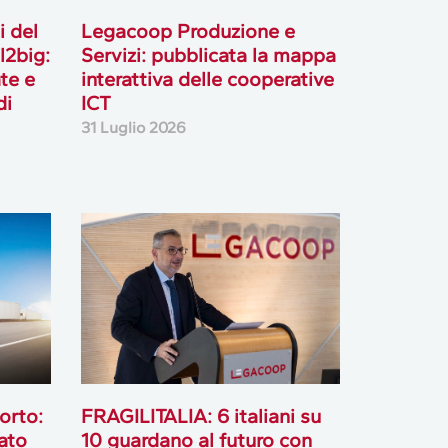
i del
Legacoop Produzione e
l2big:
Servizi: pubblicata la mappa
te e
interattiva delle cooperative
di
ICT
31 Luglio 2026
orto:
FRAGILITALIA: 6 italiani su
ato
10 guardano al futuro con