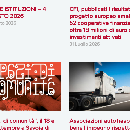
 ISTITUZIONI – 4
CFI, pubblicati i risultat
TO 2026
progetto europeo smal
52 cooperative finanzia
to 2026
oltre 18 milioni di euro 
investimenti attivati
31 Luglio 2026
i di comunità”, il 18 e
Associazioni autotrasp
ttembre a Savoia di
bene l’impegno rispett