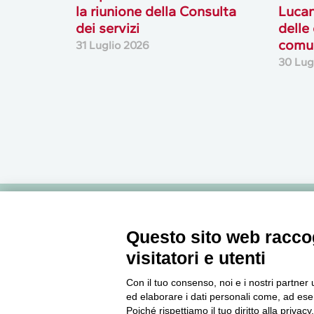
la riunione della Consulta
Lucan
dei servizi
delle
comun
31 Luglio 2026
30 Lug
Newsletter
Questo sito web raccog
visitatori e utenti
Accedi o iscriviti alla nostra Newsletter Legacoop
Con il tuo consenso, noi e i nostri partner 
Informazioni per restare sempre aggiornati sul
ed elaborare i dati personali come, ad esem
mondo della cooperazione.
Poiché rispettiamo il tuo diritto alla privacy