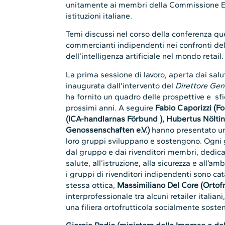
unitamente ai membri della Commissione Eu
istituzioni italiane.
Temi discussi nel corso della conferenza quel
commercianti indipendenti nei confronti del
dell’intelligenza artificiale nel mondo retail.
La prima sessione di lavoro, aperta dai salu
inaugurata dall’intervento del
Direttore Gen
ha fornito un quadro delle prospettive e sfi
prossimi anni. A seguire
Fabio Caporizzi (F
(ICA-handlarnas Förbund ), Hubertus Nölt
Genossenschaften e.V.)
hanno presentato un’a
loro gruppi sviluppano e sostengono. Ogni 
dal gruppo e dai rivenditori membri, dedicat
salute, all’istruzione, alla sicurezza e all
i gruppi di rivenditori indipendenti sono cat
stessa ottica,
Massimiliano Del Core (Ortofru
interprofessionale tra alcuni retailer italiani,
una filiera ortofrutticola socialmente sosten