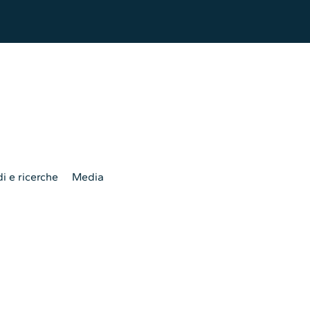
i e ricerche
Media