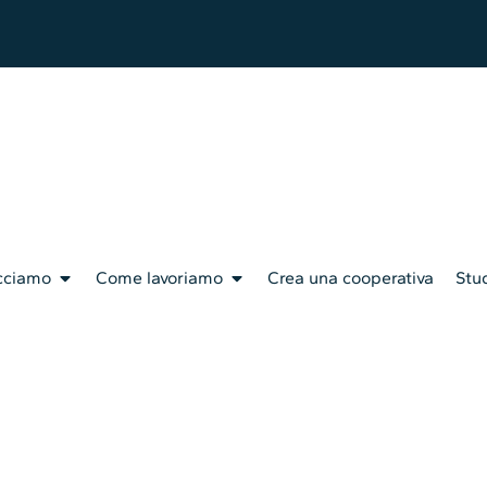
cciamo
Come lavoriamo
Crea una cooperativa
Stud