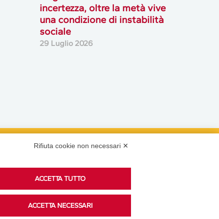
incertezza, oltre la metà vive
una condizione di instabilità
sociale
29 Luglio 2026
Rifiuta cookie non necessari ✕
Podcast
ACCETTA TUTTO
Ascolta i podcast di approfondimento di Legacoop
ACCETTA NECESSARI
su Spreaker.