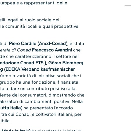
ropea e a rappresentanti delle
li legati al ruolo sociale dei
le comunità locali e quali prospettive
ti di
Piero Cardile (Ancd-Conad)
, è stata
erale di Conad
Francesco Avanzini
che
de che caratterizzeranno il settore nei
ondazione Conad ETS ), Göran Blomberg
ing (EDEKA Verband kaufmännischer
mpia varietà di iniziative sociali che i
gruppo ha una fondazione, finanziata
a a dare un contributo positivo alla
’ambiente dei consumatori, dimostrando che
alizzatori di cambiamenti positivi. Nella
tta Italia)
ha presentato l’accordo
 tra cui Conad, e coltivatori italiani, per
ibile.