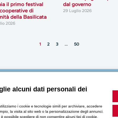
ia il primo festival
dal governo
 cooperative di
29 Luglio 2026
ità della Basilicata
lio 2026
1
2
3
…
50
MultiMedia
lie alcuni dati personali dei
utilizziamo i cookie e tecnologie simili per archiviare, accedere
pio, la visita al sito web o la personalizzazione degli annunci.
Guarda i nostri video, storie e webinar.
, è possibile scegliere di non consentire alcuni tipi di cookie.