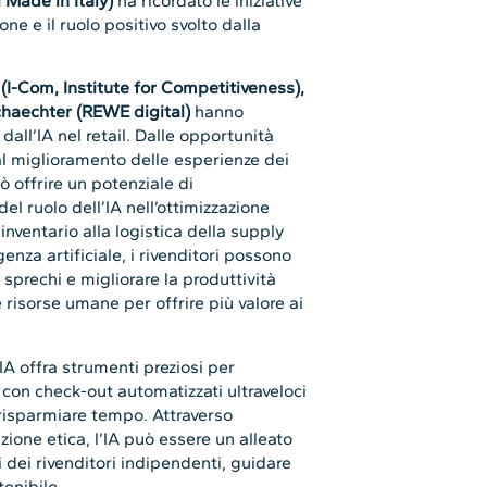
 Made in Italy)
ha ricordato le iniziative
one e il ruolo positivo svolto dalla
(I-Com, Institute for Competitiveness),
chaechter (REWE digital)
hanno
dall’IA nel retail. Dalle opportunità
al miglioramento delle esperienze dei
uò offrire un potenziale di
el ruolo dell’IA nell’ottimizzazione
’inventario alla logistica della supply
igenza artificiale, i rivenditori possono
 sprechi e migliorare la produttività
 risorse umane per offrire più valore ai
IA offra strumenti preziosi per
i con check-out automatizzati ultraveloci
 risparmiare tempo. Attraverso
one etica, l’IA può essere un alleato
i dei rivenditori indipendenti, guidare
enibile.