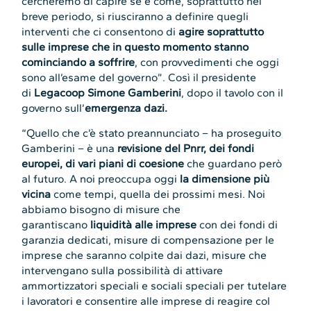
cercheremo di capire se e come, soprattutto nel
breve periodo, si riusciranno a definire quegli
interventi che ci consentono di
agire soprattutto
sulle imprese che in questo momento stanno
cominciando a soffrire
, con provvedimenti che oggi
sono all’esame del governo”. Così il presidente
di
Legacoop Simone Gamberini
, dopo il tavolo con il
governo sull’
emergenza dazi.
“Quello che c’è stato preannunciato – ha proseguito
Gamberini – è una
revisione del Pnrr, dei fondi
europei, di vari piani di coesione
che guardano però
al futuro. A noi preoccupa oggi
la dimensione più
vicina
come tempi, quella dei prossimi mesi. Noi
abbiamo bisogno di misure che
garantiscano
liquidità alle imprese
con dei fondi di
garanzia dedicati, misure di compensazione per le
imprese che saranno colpite dai dazi, misure che
intervengano sulla possibilità di attivare
ammortizzatori speciali e sociali speciali per tutelare
i lavoratori e consentire alle imprese di reagire col