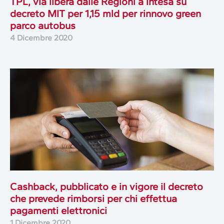
TPL, via libera dalle Regioni a intesa su
decreto MIT per 1,15 mld per rinnovo green
parco autobus
4 Dicembre 2020
Cashback, pubblicato e in vigore il decreto
che prevede rimborsi per chi effettua
pagamenti elettronici
1 Dicembre 2020