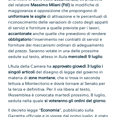
del relatore
Massimo Milani (FdI)
le modifiche di
maggioranza e opposizione che propongono di
uniformare le soglie
di attivazione e le percentuali di
riconoscimento delle variazioni di costo degli appalti
di servizi e forniture a quelle previste per i lavori;
accantonate
anche quelle che prevedono di rendere
obbligatorio
l’inserimento nei contratti di servizi e
forniture dei meccanismi ordinari di adeguamento
del prezzo. Saranno votate in una delle prossime
sedute sul testo, atteso in Aula
mercoledì 9 luglio
.
L’Aula della Camera ha
approvato giovedì 3 luglio i
singoli articoli
del disegno di legge del governo in
materia di
zone montane
, che si trova in seconda
lettura a Montecitorio e dovrà tornare al Senato per
la terza e definitiva. Per il via libera al testo,
l’Assemblea è convocata martedì prossimo, 8 luglio,
seduta nella quale
si voteranno gli ordini del giorno
.
Il decreto legge “
Economia
”, pubblicato sulla
Gazzetta ufficiale e in vigore dal primo luglio, è stato