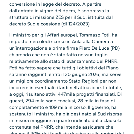
conversione in legge del decreto. A partire
dall’entrata in vigore del dpcm, è soppressa la
struttura di missione ZES per il Sud, istituita dal
decreto Sud e coesione (dl 124/2023).
Il ministro per gli Affari europei, Tommaso Foti, ha
risposto mercoledì scorso in Aula alla Camera a
un’interrogazione a prima firma Piero De Luca (PD)
chiarendo che non è stato fatto nessun taglio
relativamente allo stato di avanzamento del PNRR.
Foti ha fatto sapere che tutti gli obiettivi del Piano
saranno raggiunti entro il 30 giugno 2026, ma serve
un migliore coordinamento Stato-Regioni per non
incorrere in eventuali ritardi nell’attuazione. In totale,
a oggi, risultano attivi 447mila progetti finanziati. Di
questi, 294 mila sono conclusi, 28 mila in fase di
completamento e 109 mila in corso. Il governo, ha
sostenuto il ministro, ha già destinato al Sud risorse
in misura maggiore a quanto indicato dalla clausola
contenuta nel PNRR, che intende assicurare che
almeno il 40% dei fondi sia destinato alle regioni del