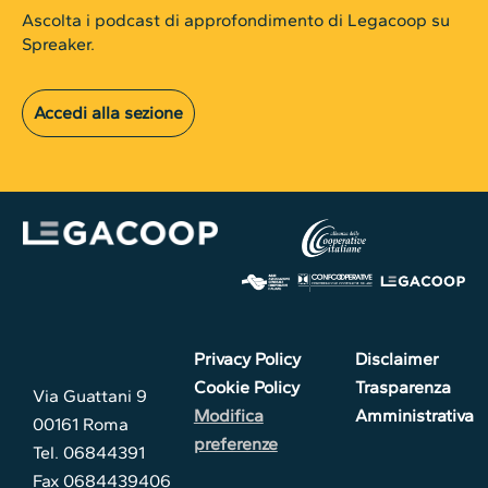
Ascolta i podcast di approfondimento di Legacoop su
Spreaker.
Accedi alla sezione
Privacy Policy
Disclaimer
Cookie Policy
Trasparenza
Via Guattani 9
Modifica
Amministrativa
00161 Roma
preferenze
Tel. 06844391
Fax 0684439406