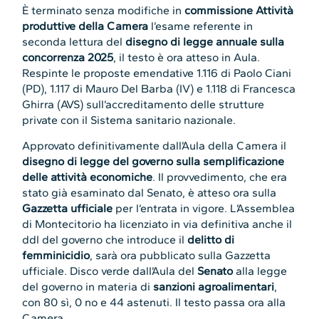
È terminato senza modifiche in
commissione Attività
produttive della Camera
l’esame referente in
seconda lettura del
disegno di legge annuale sulla
concorrenza 2025
, il testo è ora atteso in Aula.
Respinte le proposte emendative 1.116 di Paolo Ciani
(PD), 1.117 di Mauro Del Barba (IV) e 1.118 di Francesca
Ghirra (AVS) sull’accreditamento delle strutture
private con il Sistema sanitario nazionale.
Approvato definitivamente dall’Aula della Camera il
disegno di legge del governo sulla semplificazione
delle attività economiche
. Il provvedimento, che era
stato già esaminato dal Senato, è atteso ora sulla
Gazzetta ufficiale
per l’entrata in vigore. L’Assemblea
di Montecitorio ha licenziato in via definitiva anche il
ddl del governo che introduce il
delitto di
femminicidio
, sarà ora pubblicato sulla Gazzetta
ufficiale. Disco verde dall’Aula del
Senato
alla legge
del governo in materia di
sanzioni agroalimentari
,
con 80 sì, 0 no e 44 astenuti. Il testo passa ora alla
Camera.