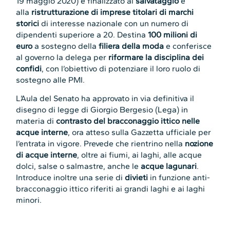
19 maggio 2020) è finalizzato al
salvataggio
e
alla
ristrutturazione di imprese titolari di marchi
storici
di interesse nazionale con un numero di
dipendenti superiore a 20. Destina
100 milioni di
euro
a sostegno della
filiera della moda
e conferisce
al governo la delega per
riformare la disciplina dei
confidi
, con l’obiettivo di potenziare il loro ruolo di
sostegno alle PMI.
L’Aula del Senato ha approvato in via definitiva il
disegno di legge di Giorgio Bergesio (Lega) in
materia di
contrasto del bracconaggio ittico nelle
acque interne
, ora atteso sulla Gazzetta ufficiale per
l’entrata in vigore. Prevede che rientrino nella
nozione
di acque interne
, oltre ai fiumi, ai laghi, alle acque
dolci, salse o salmastre, anche le
acque lagunari
.
Introduce inoltre una serie di
divieti
in funzione anti-
bracconaggio ittico riferiti ai grandi laghi e ai laghi
minori.