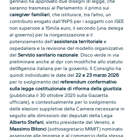
gennaio ha approvato due disegni di legge, che
saranno trasmessi al Parlamento: il primo sui
caregiver familiari
, che istituisce, tra l’altro, un
contributo erogato dall’INPS per i soggetti con ISEE
non superiore a 15mila euro, il secondo (una delega
al governo) per la riorganizzazione e il
potenziamento dell’
assistenza territoriale
e
ospedaliera e la revisione del modello organizzativo
del
Servizio sanitario nazionale
. Disco verde in via
preliminare anche al dpr con modifiche allo statuto
dell’Agenzia italiana per la gioventù. Il Consiglio ha
quindi individuato le date del
22 e 23 marzo 2026
per lo svolgimento del
referendum confermativo
sulla legge costituzionale di riforma della giustizia
(pubblicata il 30 ottobre 2025 sulla Gazzetta
ufficiale), e contestualmente per lo svolgimento
delle elezioni suppletive della Camera necessarie in
seguito alle dimissioni dei deputati della Lega
Alberto Stefani
, eletto presidente del Veneto, e
Massimo Bitonci
(sottosegretario MIMIT) nominato
assessore alle Imprese e al commercio della stessa