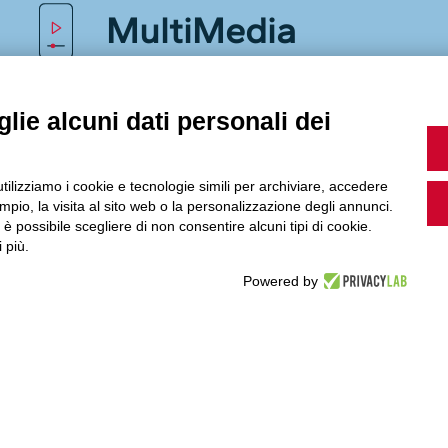
MultiMedia
lie alcuni dati personali dei
Guarda i nostri video, storie e webinar.
utilizziamo i cookie e tecnologie simili per archiviare, accedere
pio, la visita al sito web o la personalizzazione degli annunci.
, è possibile scegliere di non consentire alcuni tipi di cookie.
Accedi a Youtube
 più.
Powered by
Seguici sui nostri canali social: