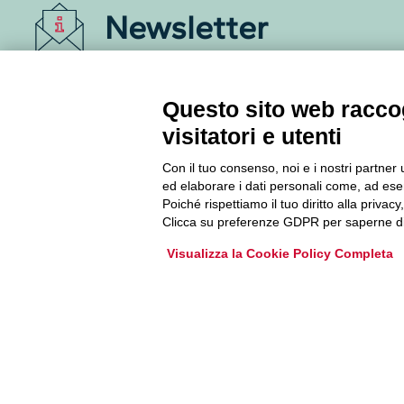
Newsletter
Accedi o iscriviti alla nostra Newsletter Legacoop
Informazioni per restare sempre aggiornati sul
Questo sito web raccog
mondo della cooperazione.
visitatori e utenti
Con il tuo consenso, noi e i nostri partner 
Iscriviti
ed elaborare i dati personali come, ad esem
Poiché rispettiamo il tuo diritto alla privacy
Archivio Newsletter
Clicca su preferenze GDPR per saperne di
Visualizza la Cookie Policy Completa
Via Guattani 9 00161 Roma
Tel. 06844391