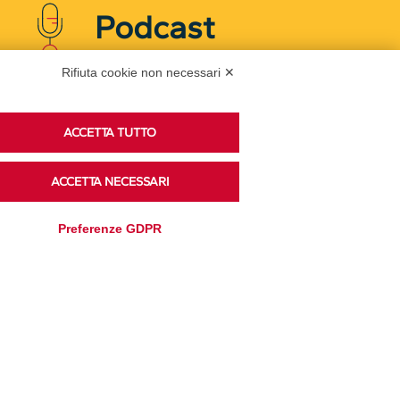
Podcast
Rifiuta cookie non necessari ✕
Ascolta i podcast di approfondimento di Legacoop
su Spreaker.
ACCETTA TUTTO
ACCETTA NECESSARI
Accedi alla sezione
Preferenze GDPR
Privacy Policy
Disclaimer
Cookie Policy
Trasparenza