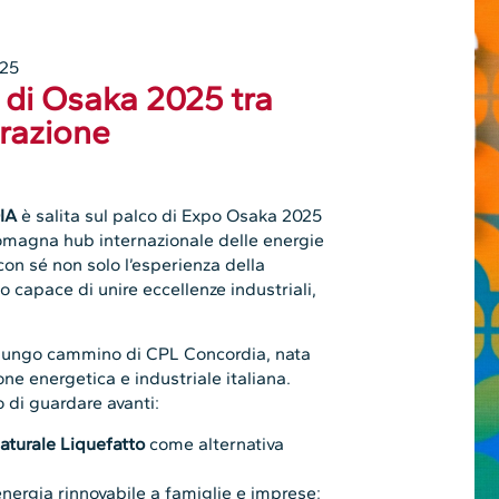
025
 di Osaka 2025 tra
erazione
IA
è salita sul palco di Expo Osaka 2025
Romagna hub internazionale delle energie
con sé non solo l’esperienza della
o capace di unire eccellenze industriali,
l lungo cammino di CPL Concordia, nata
ne energetica e industriale italiana.
o di guardare avanti:
aturale Liquefatto
come alternativa
nergia rinnovabile a famiglie e imprese;