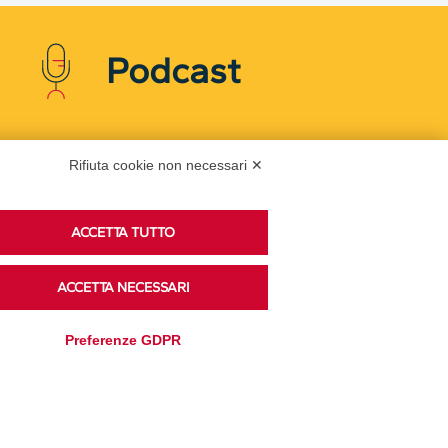
Podcast
Ascolta i podcast di approfondimento di Legacoop
Rifiuta cookie non necessari ✕
su Spreaker.
ACCETTA TUTTO
Accedi alla sezione
ACCETTA NECESSARI
Preferenze GDPR