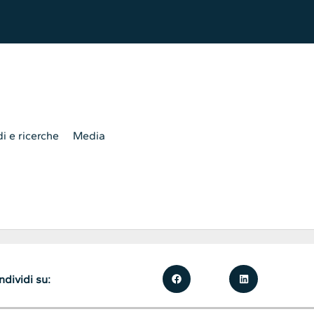
i e ricerche
Media
dividi su: