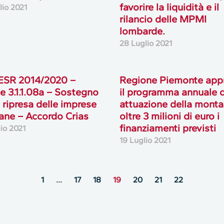
favorire la liquidità e il
lio 2021
rilancio delle MPMI
lombarde.
28 Luglio 2021
ESR 2014/2020 –
Regione Piemonte app
e 3.1.1.08a – Sostegno
il programma annuale d
a ripresa delle imprese
attuazione della monta
iane – Accordo Crias
oltre 3 milioni di euro i
finanziamenti previsti
lio 2021
19 Luglio 2021
1
…
17
18
19
20
21
22