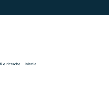
i e ricerche
Media