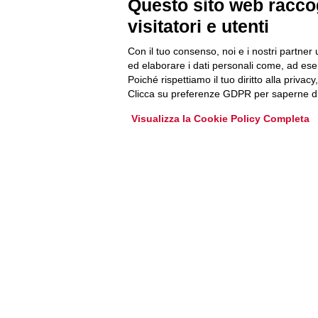
Newsletter
Questo sito web raccog
visitatori e utenti
Accedi o iscriviti alla nostra Newsletter Legacoop
Con il tuo consenso, noi e i nostri partner 
Informazioni per restare sempre aggiornati sul
ed elaborare i dati personali come, ad esem
mondo della cooperazione.
Poiché rispettiamo il tuo diritto alla privacy
Clicca su preferenze GDPR per saperne di
Visualizza la Cookie Policy Completa
Iscriviti
Archivio Newsletter
Via Guattani 9 00161 Roma
Tel. 06844391