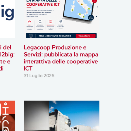
i del
Legacoop Produzione e
l2big:
Servizi: pubblicata la mappa
te e
interattiva delle cooperative
di
ICT
31 Luglio 2026