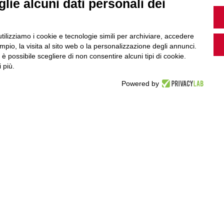
MultiMedia
lie alcuni dati personali dei
utilizziamo i cookie e tecnologie simili per archiviare, accedere
pio, la visita al sito web o la personalizzazione degli annunci.
Guarda i nostri video, storie e webinar.
, è possibile scegliere di non consentire alcuni tipi di cookie.
 più.
Powered by
Accedi a Youtube
Seguici sui nostri canali social: