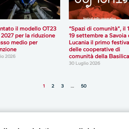
ntato il modello OT23
“Spazi di comunità”, il 
 2027 per la riduzione
19 settembre a Savoia 
asso medio per
Lucania il primo festiva
nzione
delle cooperative di
comunità della Basilic
lio 2026
30 Luglio 2026
1
2
3
…
50