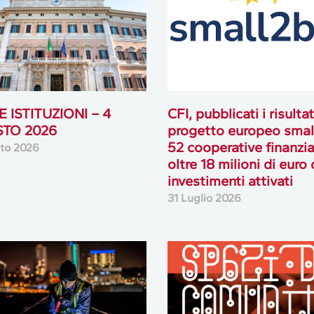
 ISTITUZIONI – 4
CFI, pubblicati i risultat
TO 2026
progetto europeo smal
52 cooperative finanzia
to 2026
oltre 18 milioni di euro 
investimenti attivati
31 Luglio 2026