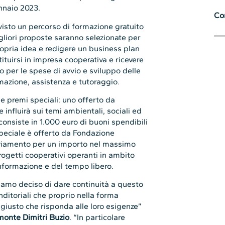
ennaio 2023.
Con
previsto un percorso di formazione gratuito
igliori proposte saranno selezionate per
opria idea e redigere un business plan
tituirsi in impresa cooperativa e ricevere
 per le spese di avvio e sviluppo delle
ormazione, assistenza e tutoraggio.
e premi speciali: uno offerto da
nfluirà sui temi ambientali, sociali ed
 consiste in 1.000 euro di buoni spendibili
peciale è offerto da Fondazione
viamento per un importo nel massimo
rogetti cooperativi operanti in ambito
’informazione e del tempo libero.
iamo deciso di dare continuità a questo
ditoriali che proprio nella forma
giusto che risponda alle loro esigenze”
monte Dimitri Buzio
. “In particolare