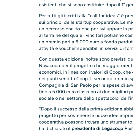
esistenti che si sono costituire dopo il 1° g
Per tutti gli iscritti alla “call for ideas” è 
sui principi delle startup cooperative. Le m
un percorso one-to-one per sviluppare la pr
al termine del quale i vincitori potranno cos
un premio pari a 6.000 euro a fondo perduto
attività e voucher spendibili in servizi di f
Con questa edizione inoltre sono previsti du
Novacoop per il progetto che maggiormente i
economici, in linea con i valori di Coop, che
nei punti vendita Coop. Il secondo premio s
Compagnia di San Paolo per le spese di av
fino a 5.000 euro ciascuno ai due migliori p
sociale o nel settore dello spettacolo, dell
“Dopo il successo della prima edizione abb
progetto per sostenere le nuove idee impren
cooperativa possono trovare uno strumento 
ha dichiarato il
presidente di Legacoop Pie