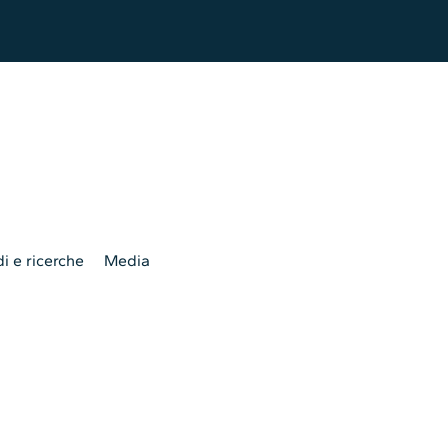
i e ricerche
Media