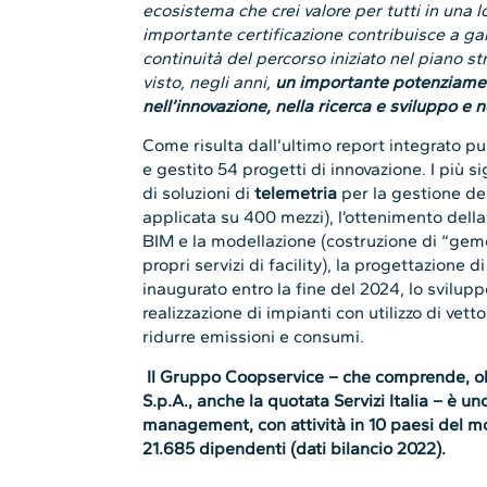
ecosistema che crei valore per tutti in una 
importante certificazione contribuisce a ga
continuità del percorso iniziato nel piano s
visto, negli anni,
un importante potenziamen
nell’innovazione, nella ricerca e sviluppo e 
Come risulta dall’ultimo report integrato 
e gestito 54 progetti di innovazione. I più s
di soluzioni di
telemetria
per la gestione del
applicata su 400 mezzi), l’ottenimento della
BIM e la modellazione (costruzione di “gemelli
propri servizi di facility), la progettazione 
inaugurato entro la fine del 2024, lo svilupp
realizzazione di impianti con utilizzo di vetto
ridurre emissioni e consumi.
Il Gruppo Coopservice – che comprende, olt
S.p.A., anche la quotata Servizi Italia – è uno
management, con attività in 10 paesi del mond
21.685 dipendenti (dati bilancio 2022).