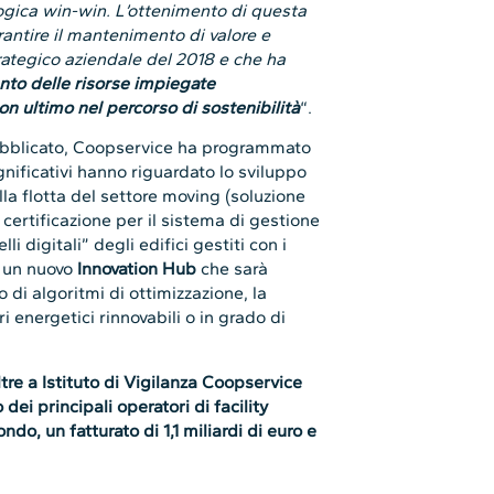
logica win-win. L’ottenimento di questa
rantire il mantenimento di valore e
trategico aziendale del 2018 e che ha
to delle risorse impiegate
non ultimo nel percorso di sostenibilità
“.
pubblicato, Coopservice ha programmato
ignificativi hanno riguardato lo sviluppo
la flotta del settore moving (soluzione
 certificazione per il sistema di gestione
 digitali” degli edifici gestiti con i
di un nuovo
Innovation Hub
che sarà
o di algoritmi di ottimizzazione, la
ri energetici rinnovabili o in grado di
re a Istituto di Vigilanza Coopservice
 dei principali operatori di facility
o, un fatturato di 1,1 miliardi di euro e