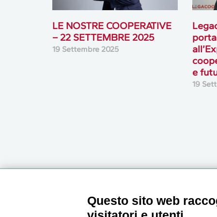
LE NOSTRE COOPERATIVE
Lega
– 22 SETTEMBRE 2025
porta
all’E
19 Settembre 2025
coope
e fut
19 Set
Newsletter
Questo sito web raccog
visitatori e utenti