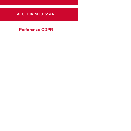
ACCETTA NECESSARI
Ascolta i podcast di approfondimento di Legacoop
su Spreaker.
Preferenze GDPR
Accedi alla sezione
Privacy Policy
Disclaimer
Cookie Policy
Trasparenza
Modifica preferenze
Amministrativa