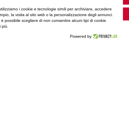
utilizziamo i cookie e tecnologie simili per archiviare, accedere
pio, la visita al sito web o la personalizzazione degli annunci.
Guarda i nostri video, storie e webinar.
, è possibile scegliere di non consentire alcuni tipi di cookie.
 più.
Powered by
Accedi a Youtube
Seguici sui nostri canali social: