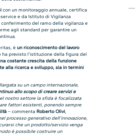
ni
con un monitoraggio annuale, certifica
ervice e da Istituto di Vigilanza
al conferimento del ramo della vigilanza e
orme agli standard per garantire un
ontinua.
ritas, è
un riconoscimento del lavoro
e ha previsto l’istituzione della figura del
na costante crescita della funzione
te alla ricerca e sviluppo, sia in termini
llargata su un campo internazionale,
tinuo allo scopo di creare servizi e
el nostro settore la sfida è focalizzata
nare fattori esistenti, ponendo sempre
it
à
– commenta
Roberto Olivi
,
nel processo generativo dell’innovazione,
sicurarsi che un prodotto/servizio venga
modo è possibile costruire un