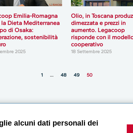
coop Emilia-Romagna
Olio, in Toscana produ
 la Dieta Mediterranea
dimezzata e prezzi in
xpo di Osaka:
aumento. Legacoop
razione, sostenibilità
risponde con il modell
uro
cooperativo
tembre 2025
18 Settembre 2025
1
…
48
49
50
MultiMedia
lie alcuni dati personali dei