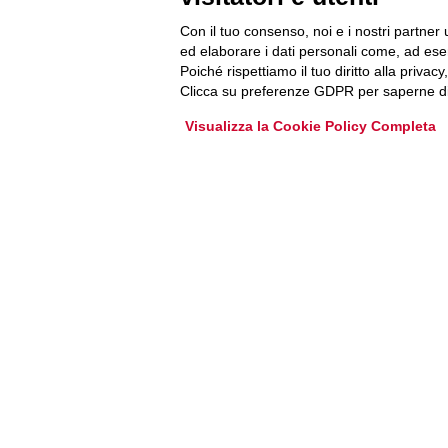
Accedi o iscriviti alla nostra Newsletter Legacoop
Con il tuo consenso, noi e i nostri partner 
Informazioni per restare sempre aggiornati sul
ed elaborare i dati personali come, ad esem
mondo della cooperazione.
Poiché rispettiamo il tuo diritto alla privacy
Clicca su preferenze GDPR per saperne di
Iscriviti
Visualizza la Cookie Policy Completa
Archivio Newsletter
Via Guattani 9 00161 Roma
Tel. 06844391
Fax 0684439406
E-mail
info@legacoop.coop