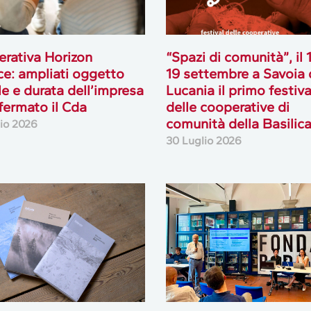
rativa Horizon
“Spazi di comunità”, il 
ce: ampliati oggetto
19 settembre a Savoia 
le e durata dell’impresa
Lucania il primo festiva
fermato il Cda
delle cooperative di
comunità della Basilic
lio 2026
30 Luglio 2026