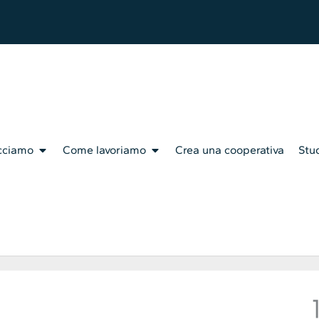
cciamo
Come lavoriamo
Crea una cooperativa
Stud