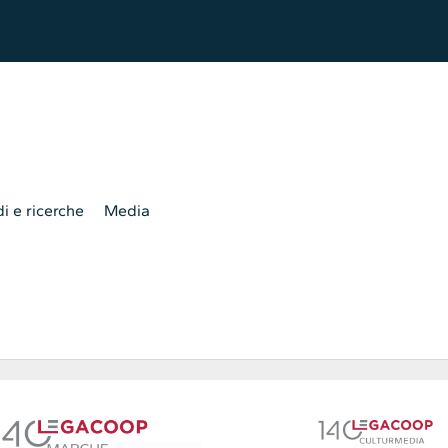
i e ricerche
Media