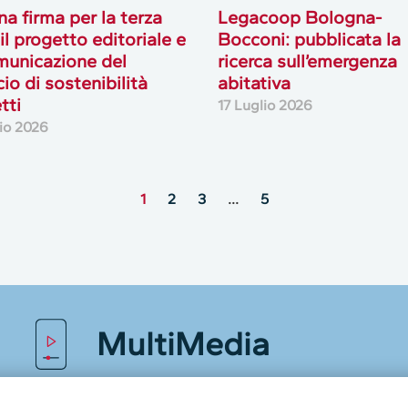
a firma per la terza
Legacoop Bologna-
 il progetto editoriale e
Bocconi: pubblicata la
municazione del
ricerca sull’emergenza
cio di sostenibilità
abitativa
tti
17 Luglio 2026
lio 2026
1
2
3
…
5
MultiMedia