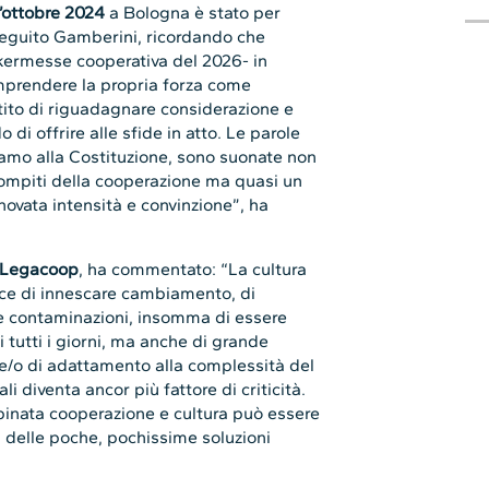
l’ottobre 2024
a Bologna è stato per
guito Gamberini, ricordando che
kermesse cooperativa del 2026- in
mprendere la propria forza come
ito di riguadagnare considerazione e
di offrire alle sfide in atto. Le parole
hiamo alla Costituzione, sono suonate non
 compiti della cooperazione ma quasi un
novata intensità e convinzione”, ha
a Legacoop
, ha commentato: “La cultura
ace di innescare cambiamento, di
are contaminazioni, insomma di essere
i tutti i giorni, ma anche di grande
 e/o di adattamento alla complessità del
i diventa ancor più fattore di criticità.
bbinata cooperazione e cultura può essere
 delle poche, pochissime soluzioni