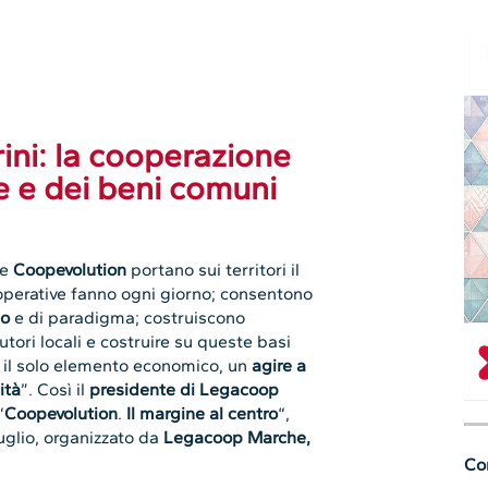
ni: la cooperazione
ne e dei beni comuni
me
Coopevolution
portano sui territori il
ooperative fanno ogni giorno; consentono
lo
e di paradigma; costruiscono
utori locali e costruire su queste basi
o il solo elemento economico, un
agire a
ità
”. Così il
presidente di Legacoop
“
Coopevolution
.
Il margine al centro
“,
luglio, organizzato da
Legacoop Marche,
Con