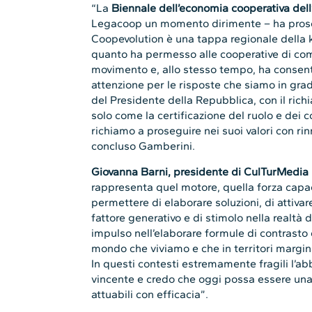
“La
Biennale dell’economia cooperativa del
Legacoop un momento dirimente – ha prose
Coopevolution è una tappa regionale della 
quanto ha permesso alle cooperative di co
movimento e, allo stesso tempo, ha consent
attenzione per le risposte che siamo in grado 
del Presidente della Repubblica, con il ric
solo come la certificazione del ruolo e dei
richiamo a proseguire nei suoi valori con rin
concluso Gamberini.
Giovanna Barni, presidente di CulTurMedi
rappresenta quel motore, quella forza cap
permettere di elaborare soluzioni, di attiv
fattore generativo e di stimolo nella realtà d
impulso nell’elaborare formule di contrasto
mondo che viviamo e che in territori marginal
In questi contesti estremamente fragili l’a
vincente e credo che oggi possa essere una
attuabili con efficacia”.