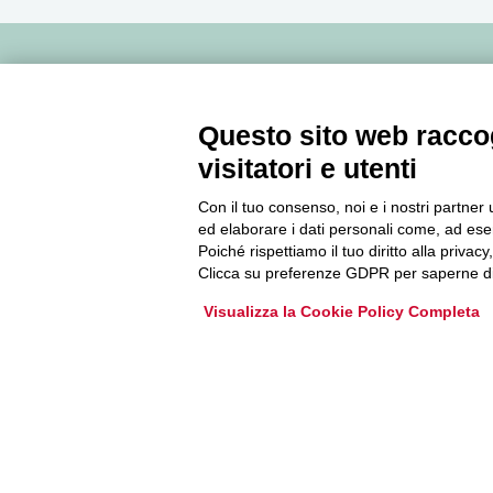
Newsletter
Questo sito web raccog
Accedi o iscriviti alla nostra Newsletter Legacoop
visitatori e utenti
Informazioni per restare sempre aggiornati sul
mondo della cooperazione.
Con il tuo consenso, noi e i nostri partner 
ed elaborare i dati personali come, ad esem
Poiché rispettiamo il tuo diritto alla privacy
Iscriviti
Clicca su preferenze GDPR per saperne di
Visualizza la Cookie Policy Completa
Archivio Newsletter