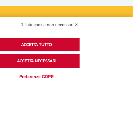
Podcast
Rifiuta cookie non necessari ✕
ACCETTA TUTTO
Ascolta i podcast di approfondimento di Legacoop
su Spreaker.
ACCETTA NECESSARI
Preferenze GDPR
Accedi alla sezione