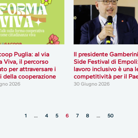
oop Puglia: al via
Il presidente Gamberini
 Viva, il percorso
Side Festival di Empoli: 
to per attraversare i
lavoro inclusivo è una l
i della cooperazione
competitività per il Pa
gno 2026
30 Giugno 2026
1
…
4
5
6
7
8
…
50