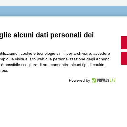
MultiMedia
lie alcuni dati personali dei
Guarda i nostri video, storie e webinar.
utilizziamo i cookie e tecnologie simili per archiviare, accedere
pio, la visita al sito web o la personalizzazione degli annunci.
, è possibile scegliere di non consentire alcuni tipi di cookie.
 più.
Powered by
Accedi a Youtube
Seguici sui nostri canali social: