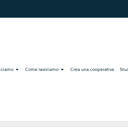
cciamo
Come lavoriamo
Crea una cooperativa
Stud