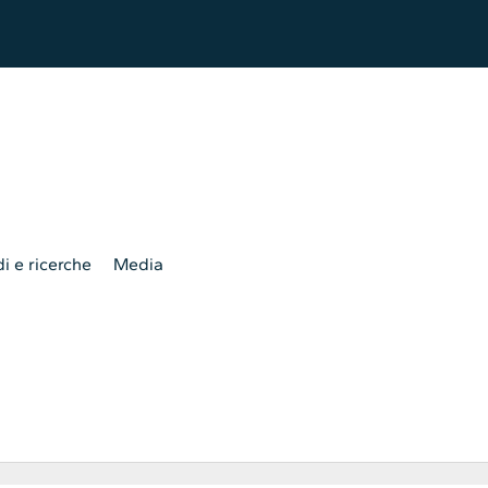
i e ricerche
Media