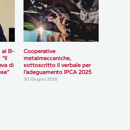
 al B-
Cooperative
“Il
metalmeccaniche,
eva di
sottoscritto il verbale per
ese”
l’adeguamento IPCA 2025
30 Giugno 2026