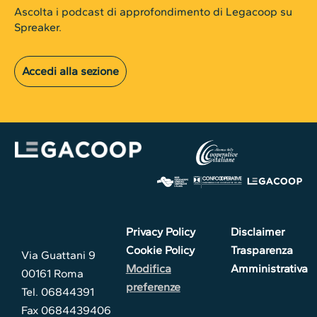
Ascolta i podcast di approfondimento di Legacoop su
Spreaker.
Accedi alla sezione
Privacy Policy
Disclaimer
Cookie Policy
Trasparenza
Via Guattani 9
Modifica
Amministrativa
00161 Roma
preferenze
Tel. 06844391
Fax 0684439406