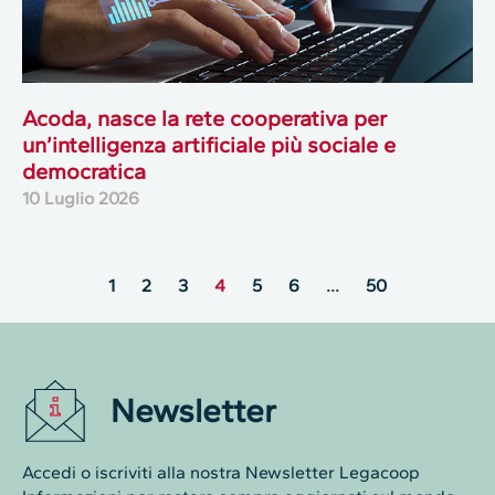
Acoda, nasce la rete cooperativa per
un’intelligenza artificiale più sociale e
democratica
10 Luglio 2026
1
2
3
4
5
6
…
50
Newsletter
Accedi o iscriviti alla nostra Newsletter Legacoop