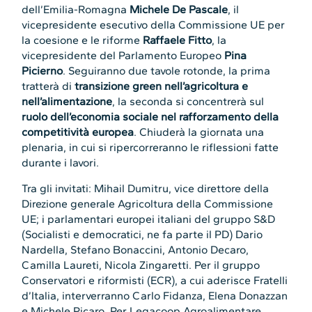
dell’Emilia-Romagna
Michele De Pascale
, il
vicepresidente esecutivo della Commissione UE per
la coesione e le riforme
Raffaele Fitto
, la
vicepresidente del Parlamento Europeo
Pina
Picierno
. Seguiranno due tavole rotonde, la prima
tratterà di
transizione green nell’agricoltura e
nell’alimentazione
, la seconda si concentrerà sul
ruolo dell’economia sociale nel rafforzamento della
competitività europea
. Chiuderà la giornata una
plenaria, in cui si ripercorreranno le riflessioni fatte
durante i lavori.
Tra gli invitati: Mihail Dumitru, vice direttore della
Direzione generale Agricoltura della Commissione
UE; i parlamentari europei italiani del gruppo S&D
(Socialisti e democratici, ne fa parte il PD) Dario
Nardella, Stefano Bonaccini, Antonio Decaro,
Camilla Laureti, Nicola Zingaretti. Per il gruppo
Conservatori e riformisti (ECR), a cui aderisce Fratelli
d’Italia, interverranno Carlo Fidanza, Elena Donazzan
e Michele Picaro. Per Legacoop Agroalimentare