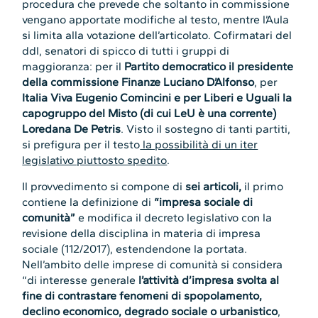
procedura che prevede che soltanto in commissione
vengano apportate modifiche al testo, mentre l’Aula
si limita alla votazione dell’articolato. Cofirmatari del
ddl, senatori di spicco di tutti i gruppi di
maggioranza: per il
Partito democratico il presidente
della commissione Finanze Luciano D’Alfonso
, per
Italia Viva Eugenio Comincini e per Liberi e Uguali la
capogruppo del Misto (di cui LeU è una corrente)
Loredana De Petris
. Visto il sostegno di tanti partiti,
si prefigura per il testo
la possibilità di un iter
legislativo piuttosto spedito
.
Il provvedimento si compone di
sei articoli,
il primo
contiene la definizione di
“impresa sociale di
comunità”
e modifica il decreto legislativo con la
revisione della disciplina in materia di impresa
sociale (112/2017), estendendone la portata.
Nell’ambito delle imprese di comunità si considera
“di interesse generale
l’attività d’impresa svolta al
fine di contrastare fenomeni di spopolamento,
declino economico, degrado sociale o urbanistico
,